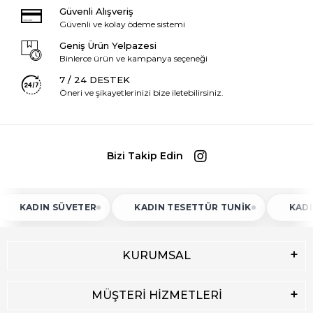
Güvenli Alışveriş
Güvenli ve kolay ödeme sistemi
Geniş Ürün Yelpazesi
Binlerce ürün ve kampanya seçeneği
7 / 24 DESTEK
Öneri ve şikayetlerinizi bize iletebilirsiniz.
Bizi Takip Edin
ADIN SÜVETER
KADIN TESETTÜR TUNIK
KADIN ATL
KURUMSAL
MÜŞTERİ HİZMETLERİ