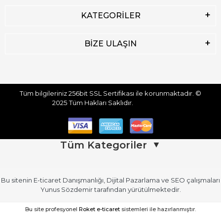
KATEGORİLER
BİZE ULAŞIN
Tüm bilgileriniz 256bit SSL Sertifikası ile korunmaktadır.
©
2025
Tüm Hakları Saklıdır.
Tüm Kategoriler
▼
Bu sitenin
E-ticaret Danışmanlığı
,
Dijital Pazarlama
ve
SEO
çalışmaları
Üst Giyim
Üst Giyim (Devamı)
Yunus Sözdemir
tarafından yürütülmektedir.
Kadın Atlet
Kadın Gömlek
Bu site profesyonel
Roket e-ticaret
sistemleri ile hazırlanmıştır.
Kadın Askılı Atlet / Body
Kadın Kısa Kollu Gömlek