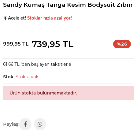
Sandy Kumaş Tanga Kesim Bodysuit Zıbın
Popüler seçim!
Gardırobunuz için harika bir tercih.
Acele et!
Stoklar hızla azalıyor!
Popüler seçim!
Gardırobunuz için harika bir tercih.
739,95 TL
999,95 TL
%26
61,66 TL 'den başlayan taksitlerle
Stok:
Stokta yok
Ürün stokta bulunmamaktadır.