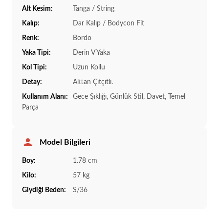
Alt Kesim:
Tanga / String
Kalıp:
Dar Kalıp / Bodycon Fit
Renk:
Bordo
Yaka Tipi:
Derin V Yaka
Kol Tipi:
Uzun Kollu
Detay:
Alttan Çıtçıtlı.
Kullanım Alanı:
Gece Şıklığı, Günlük Stil, Davet, Temel
Parça
Model Bilgileri
Boy:
1.78 cm
Kilo:
57 kg
Giydiği Beden:
S/36