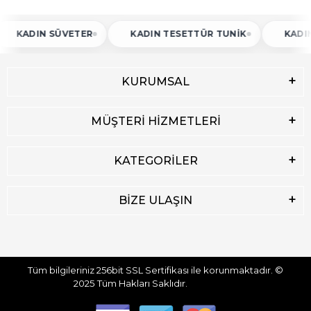
ADIN SÜVETER
KADIN TESETTÜR TUNIK
KADIN ATL
KURUMSAL
MÜŞTERİ HİZMETLERİ
KATEGORİLER
BİZE ULAŞIN
Tüm bilgileriniz 256bit SSL Sertifikası ile korunmaktadır.
©
2025
Tüm Hakları Saklıdır.