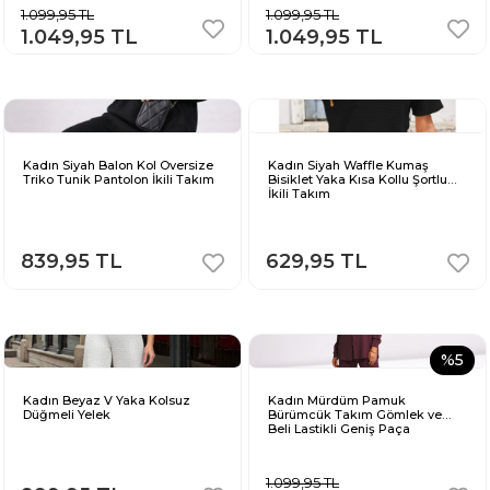
1.099,95 TL
1.099,95 TL
1.049,95 TL
1.049,95 TL
Kadın Siyah Balon Kol Oversize
Kadın Siyah Waffle Kumaş
Triko Tunik Pantolon İkili Takım
Bisiklet Yaka Kısa Kollu Şortlu
İkili Takım
839,95 TL
629,95 TL
%5
Kadın Beyaz V Yaka Kolsuz
Kadın Mürdüm Pamuk
Düğmeli Yelek
Bürümcük Takım Gömlek ve
Beli Lastikli Geniş Paça
Pantolon
1.099,95 TL