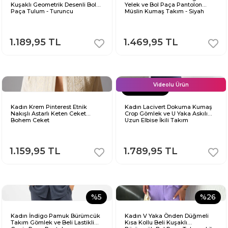
Kuşaklı Geometrik Desenli Bol
Yelek ve Bol Paça Pantolon
Paça Tulum - Turuncu
Müslin Kumaş Takım - Siyah
1.189,95 TL
1.469,95 TL
Videolu Ürün
KARGO BEDAVA
Kadın Krem Pinterest Etnik
Kadın Lacivert Dokuma Kumaş
Nakışlı Astarlı Keten Ceket
Crop Gömlek ve U Yaka Askılı
Bohem Ceket
Uzun Elbise İkili Takım
1.159,95 TL
1.789,95 TL
%5
%26
Kadın İndigo Pamuk Bürümcük
Kadın V Yaka Önden Düğmeli
Takım Gömlek ve Beli Lastikli
Kısa Kollu Beli Kuşaklı