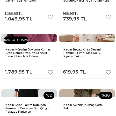
Geniş Paça Pantolon
Bürümcük Bol Paça Tulum - Lila
1.099,95 TL
999,95 TL
1.049,95 TL
739,95 TL
KARGO BEDAVA
Kadın Mürdüm Dokuma Kumaş
Kadın Beyaz Kiraz Desenli
Crop Gömlek ve U Yaka Askılı
Pamuklu Fırfırlı Kısa Kollu
Uzun Elbise İkili Takım
Pijama Takımı
1.789,95 TL
619,95 TL
%2
%30
Kadın Siyah Takım Kapüşonlu
Kadın Ayrobin Kumaş Şortlu
Fermuarlı Ceket ve Önü Çizgili
Takım
Palazzo Pantolon