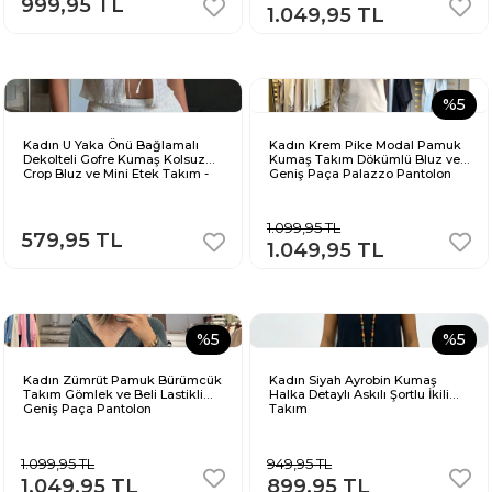
999,95 TL
1.049,95 TL
%5
Kadın U Yaka Önü Bağlamalı
Kadın Krem Pike Modal Pamuk
Dekolteli Gofre Kumaş Kolsuz
Kumaş Takım Dökümlü Bluz ve
Crop Bluz ve Mini Etek Takım -
Geniş Paça Palazzo Pantolon
Ekru
1.099,95 TL
579,95 TL
1.049,95 TL
%5
%5
Kadın Zümrüt Pamuk Bürümcük
Kadın Siyah Ayrobin Kumaş
Takım Gömlek ve Beli Lastikli
Halka Detaylı Askılı Şortlu İkili
Geniş Paça Pantolon
Takım
1.099,95 TL
949,95 TL
1.049,95 TL
899,95 TL