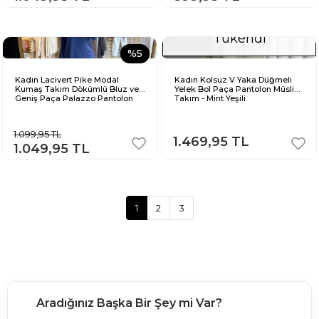
Tükendi
%5
Kadın Lacivert Pike Modal
Kadın Kolsuz V Yaka Düğmeli
Kumaş Takım Dökümlü Bluz ve
Yelek Bol Paça Pantolon Müslin
Geniş Paça Palazzo Pantolon
Takım - Mint Yeşili
1.099,95 TL
1.469,95 TL
1.049,95 TL
1
2
3
Aradığınız Başka Bir Şey mi Var?