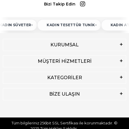
Bizi Takip Edin
N SÜVETER
KADIN TESETTÜR TUNIK
KADIN ATLET
KURUMSAL
MÜŞTERİ HİZMETLERİ
KATEGORİLER
BİZE ULAŞIN
Tüm bilgileriniz 256bit SSL Sertifikası ile korunmaktadır.
©
2025
Tüm Hakları Saklıdır.