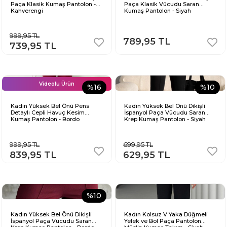
Paça Klasik Kumaş Pantolon -
Paça Klasik Vücudu Saran
Kahverengi
Kumaş Pantolon - Siyah
999,95 TL
789,95 TL
739,95 TL
Videolu Ürün
%16
%10
Kadın Yüksek Bel Önü Pens
Kadın Yüksek Bel Önü Dikişli
Detaylı Cepli Havuç Kesim
İspanyol Paça Vücudu Saran
Kumaş Pantolon - Bordo
Krep Kumaş Pantolon - Siyah
999,95 TL
699,95 TL
839,95 TL
629,95 TL
%10
Kadın Yüksek Bel Önü Dikişli
Kadın Kolsuz V Yaka Düğmeli
İspanyol Paça Vücudu Saran
Yelek ve Bol Paça Pantolon