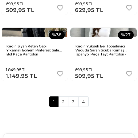
699,95 TL
699,95 TL
509,95 TL
629,95 TL
%38
%27
Kadın Siyah Keten Cepli
Kadın Yüksek Bel Toparlayıcı
Yıkamalı Bohem Pinterest Salaş
Vücudu Saran Scuba Kumaş
Bol Paça Pantolon
İspanyol Paça Tayt Pantolon -
Bordo
1.849,95 TL
699,95 TL
1.149,95 TL
509,95 TL
1
2
3
4