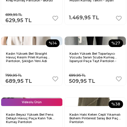
Krep Kumaş Pantolon - Bordo
Müslin Kumaş Takım - Siyah
699,95 TL
1.469,95 TL
629,95 TL
%14
%27
Kadın Yüksek Bel Straight
Kadın Yüksek Bel Toparlayıcı
Havuç Kesim Pileli Kumaş
Vücudu Saran Scuba Kumaş
Pantolon, Şıklığın Yeni Adı
İspanyol Paça Tayt Pantolon -
Siyah
799,95 TL
699,95 TL
689,95 TL
509,95 TL
Videolu Ürün
%38
Kadın Beyaz Yüksek Bel Pens
Kadın Haki Keten Cepli Yıkamalı
Detaylı Havuç Paça Kalın Tok
Bohem Pinterest Salaş Bol Paça
Kumaş Pantolon
Pantolon