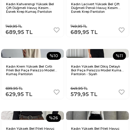
Kadın Kahverengi Yüksek Bel
Kadın Lacivert Yüksek Bel Çift
Çift Düğmeli Havuç Kesim
Düğmeli Pensli Havuç Kesim
Esnek Krep Kumaş Pantolon
Esnek Krep Pantolon
749,95 TL
749,95 TL
689,95 TL
689,95 TL
%10
%11
Kadın Krem Yüksek Bel Cırtlı
Kadın Yüksek Bel Dikiş Detaylı
Pileli Bol Paça Palazzo Model
Bol Paça Palazzo Model Kumaş
Kumaş Pantolon
Pantolon - Siyah
699,95 TL
649,95 TL
629,95 TL
579,95 TL
%26
Kadın Yüksek Bel Pileli Havuç
Kadın Yüksek Bel Pileli Havuç