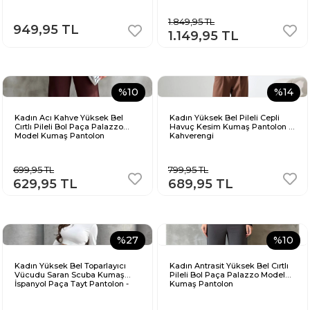
1.849,95 TL
949,95 TL
1.149,95 TL
%10
%14
Kadın Acı Kahve Yüksek Bel
Kadın Yüksek Bel Pileli Cepli
Cırtlı Pileli Bol Paça Palazzo
Havuç Kesim Kumaş Pantolon -
Model Kumaş Pantolon
Kahverengi
699,95 TL
799,95 TL
629,95 TL
689,95 TL
%27
%10
Kadın Yüksek Bel Toparlayıcı
Kadın Antrasit Yüksek Bel Cırtlı
Vücudu Saran Scuba Kumaş
Pileli Bol Paça Palazzo Model
İspanyol Paça Tayt Pantolon -
Kumaş Pantolon
Füme