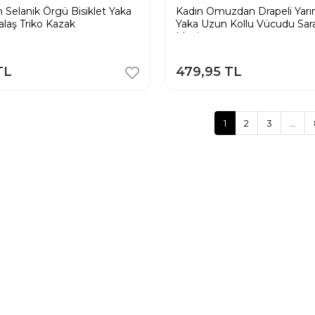
h Selanik Örgü Bisiklet Yaka
Kadın Omuzdan Drapeli Yarım
alaş Triko Kazak
Yaka Uzun Kollu Vücudu Sara
Mavi
TL
479,95 TL
1
2
3
...