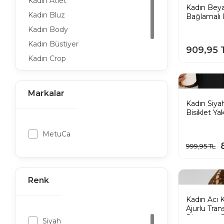
Kadın Atlet
Kadın Beya
Kadın Bluz
Bağlamalı 
Kadın Body
Kadın Büstiyer
909,95 
Kadın Crop
Kadın Gömlek
Kadın Hırka
Markalar
Kadın İçlik
Kadın Siya
Bisiklet Y
Kadın Sweatshirt
Kadın Tesettür Bluz
MetuCa
Kadın T-Shirt
999,95 TL
Kadın Tunik
Renk
Kadın Acı 
Ajurlu Tran
Pinterest 
Siyah