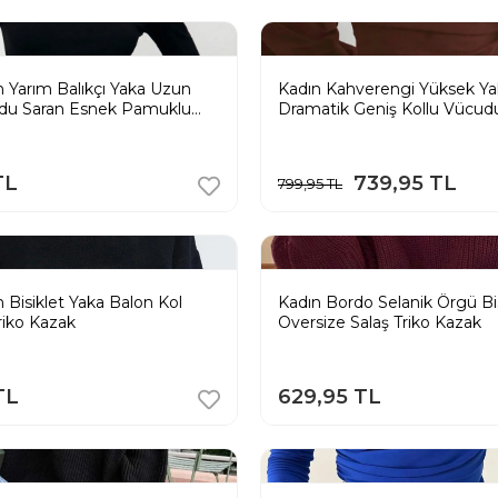
h Yarım Balıkçı Yaka Uzun
Kadın Kahverengi Yüksek Ya
udu Saran Esnek Pamuklu
Dramatik Geniş Kollu Vücud
Dalgıç Kumaş Crop Bluz
TL
739,95 TL
799,95 TL
 Bisiklet Yaka Balon Kol
Kadın Bordo Selanik Örgü Bi
riko Kazak
Oversize Salaş Triko Kazak
TL
629,95 TL