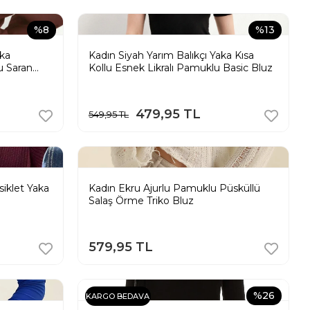
%8
%13
ka
Kadın Siyah Yarım Balıkçı Yaka Kısa
u Saran
Kollu Esnek Likralı Pamuklu Basic Bluz
479,95 TL
549,95 TL
siklet Yaka
Kadın Ekru Ajurlu Pamuklu Püsküllü
Salaş Örme Triko Bluz
579,95 TL
%26
KARGO BEDAVA