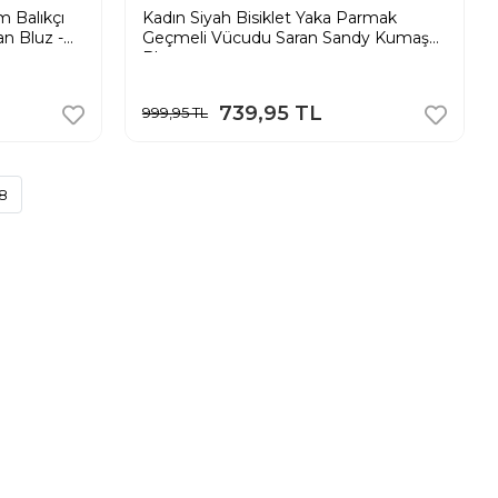
 Balıkçı
Kadın Siyah Bisiklet Yaka Parmak
n Bluz -
Geçmeli Vücudu Saran Sandy Kumaş
Bluz
739,95 TL
999,95 TL
8