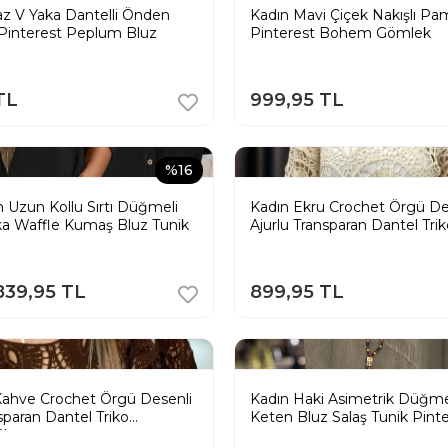
z V Yaka Dantelli Önden
Kadın Mavi Çiçek Nakışlı Pa
Pinterest Peplum Bluz
Pinterest Bohem Gömlek
TL
999,95 TL
%16
h Uzun Kollu Sırtı Düğmeli
Kadın Ekru Crochet Örgü De
aka Waffle Kumaş Bluz Tunik
Ajurlu Transparan Dantel Tri
Pinterest Bluz
839,95 TL
899,95 TL
Kahve Crochet Örgü Desenli
Kadın Haki Asimetrik Düğm
sparan Dantel Triko
Keten Bluz Salaş Tunik Pint
Bluz