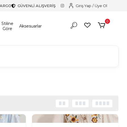
KARGO
GÜVENLİ ALIŞVERİŞ
Giriş Yap
/
Üye Ol
0
Stiline
Aksesuarlar
Göre