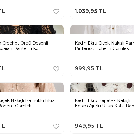
TL
1.039,95 TL
h Crochet Örgü Desenli
Kadın Ekru Çiçek Nakışlı Pa
sparan Dantel Triko
Pinterest Bohem Gömlek
Bluz
TL
999,95 TL
Çiçek Nakışlı Pamuklu Bluz
Kadın Ekru Papatya Nakışlı 
 Bohem Gömlek
Kesim Ajurlu Uzun Kollu Bo
TL
949,95 TL