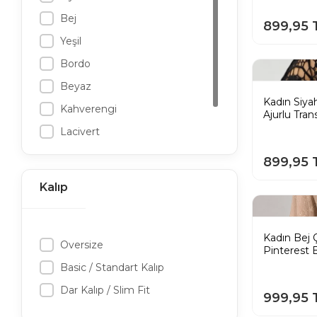
Bej
899,95 
Yeşil
Bordo
Beyaz
Kadın Siya
Kahverengi
Ajurlu Tran
Pinterest 
Lacivert
Ekru
899,95 
Kırmızı
Kalıp
Pembe
Sarı
Kadın Bej 
Mavi
Oversize
Pinterest
Gri
Basic / Standart Kalıp
Mor
Dar Kalıp / Slim Fit
999,95 