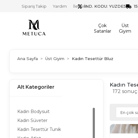
İND. KODU: YUZDE5
1
Sipariş Takip
Yardım
İletişim
Çok
Üst
Satanlar
Giyim
Ana Sayfa
Üst Giyim
Kadın Tesettür Bluz
Kadın Tese
Alt Kategoriler
172 sonuç 
Kadın Bodysuit
Kadın Süveter
Kadın Tesettür Tunik