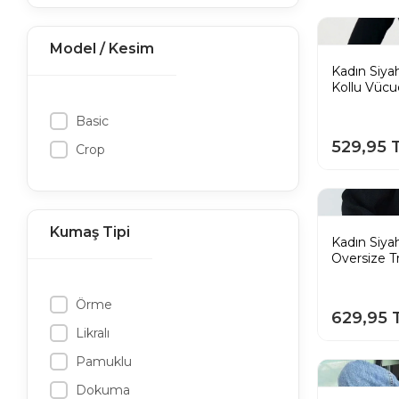
Model / Kesim
Kadın Siya
Kollu Vüc
Bluz
Basic
529,95 
Crop
Kumaş Tipi
Kadın Siyah
Oversize T
Örme
629,95 
Likralı
Pamuklu
Dokuma