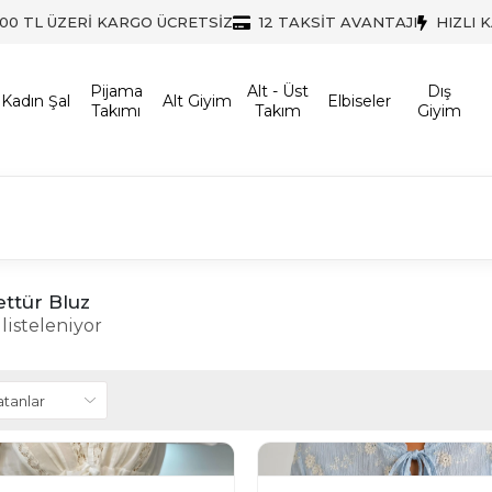
500 TL ÜZERİ KARGO ÜCRETSİZ
12 TAKSİT AVANTAJI
HIZLI 
Pijama
Alt - Üst
Dış
Kadın Şal
Alt Giyim
Elbiseler
Takımı
Takım
Giyim
ttür Bluz
listeleniyor