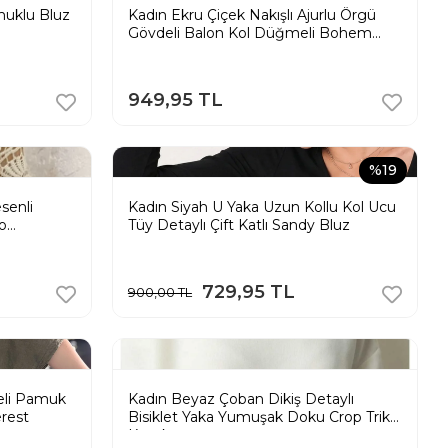
muklu Bluz
Kadın Ekru Çiçek Nakışlı Ajurlu Örgü
Gövdeli Balon Kol Düğmeli Bohem
Hırka Bluz
949,95 TL
%19
senli
Kadın Siyah U Yaka Uzun Kollu Kol Ucu
ko
Tüy Detaylı Çift Katlı Sandy Bluz
729,95 TL
900,00 TL
eli Pamuk
Kadın Beyaz Çoban Dikiş Detaylı
erest
Bisiklet Yaka Yumuşak Doku Crop Triko
Kazak