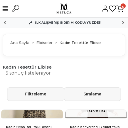
0
İLK ALIŞVERİŞ İNDİRİM KODU: YUZDE5
Ana Sayfa
Elbiseler
Kadın Tesettür Elbise
Kadın Tesettür Elbise
5 sonuç listeleniyor
Filtreleme
Sıralama
Tükendi
Kadın Siyah Bej Etnik Desenli
Kadın Kahverengi Bisiklet Yaka