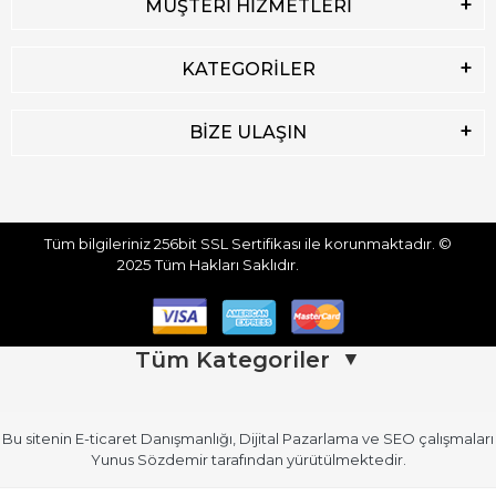
MÜŞTERİ HİZMETLERİ
KATEGORİLER
BİZE ULAŞIN
Tüm bilgileriniz 256bit SSL Sertifikası ile korunmaktadır.
©
2025
Tüm Hakları Saklıdır.
Tüm Kategoriler
▼
Bu sitenin
E-ticaret Danışmanlığı
,
Dijital Pazarlama
ve
SEO
çalışmaları
Üst Giyim
Üst Giyim (Devamı)
Yunus Sözdemir
tarafından yürütülmektedir.
Kadın Atlet
Kadın Gömlek