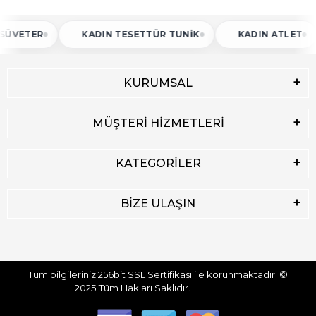
ETER
KADIN TESETTÜR TUNIK
KADIN ATLET
KURUMSAL
MÜŞTERİ HİZMETLERİ
KATEGORİLER
BİZE ULAŞIN
Tüm bilgileriniz 256bit SSL Sertifikası ile korunmaktadır.
©
2025
Tüm Hakları Saklıdır.