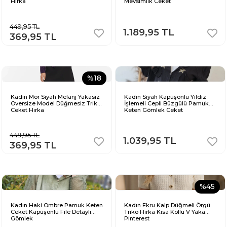
Hırka
Mevsimlik Ceket
449,95 TL
1.189,95 TL
369,95 TL
%18
Kadın Mor Siyah Melanj Yakasız
Kadın Siyah Kapüşonlu Yıldız
Oversize Model Düğmesiz Triko
İşlemeli Cepli Büzgülü Pamuk
Ceket Hırka
Keten Gömlek Ceket
449,95 TL
1.039,95 TL
369,95 TL
%45
Kadın Haki Ombre Pamuk Keten
Kadın Ekru Kalp Düğmeli Örgü
Ceket Kapüşonlu File Detaylı
Triko Hırka Kısa Kollu V Yaka
Gömlek
Pinterest