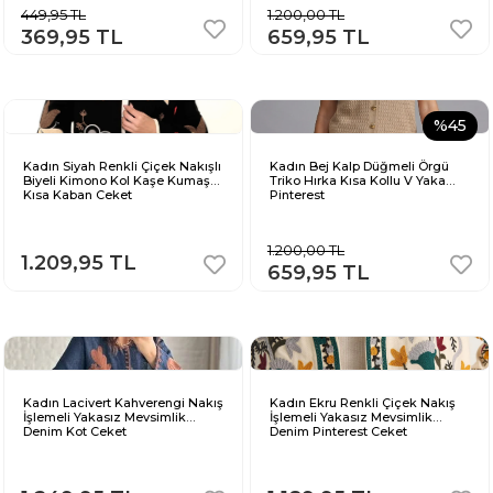
449,95 TL
1.200,00 TL
369,95 TL
659,95 TL
%45
Kadın Siyah Renkli Çiçek Nakışlı
Kadın Bej Kalp Düğmeli Örgü
Biyeli Kimono Kol Kaşe Kumaş
Triko Hırka Kısa Kollu V Yaka
Kısa Kaban Ceket
Pinterest
1.200,00 TL
1.209,95 TL
659,95 TL
Kadın Lacivert Kahverengi Nakış
Kadın Ekru Renkli Çiçek Nakış
İşlemeli Yakasız Mevsimlik
İşlemeli Yakasız Mevsimlik
Denim Kot Ceket
Denim Pinterest Ceket