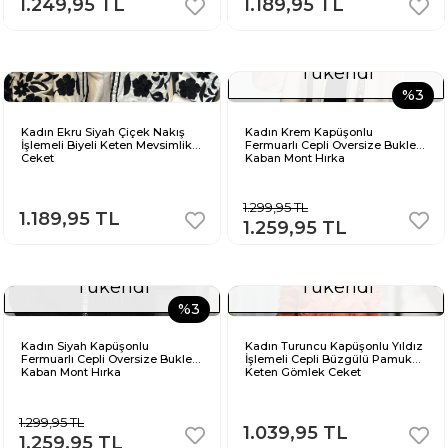
1.249,95 TL
1.189,95 TL
Tükendi
%3
Kadın Ekru Siyah Çiçek Nakış
Kadın Krem Kapüşonlu
İşlemeli Biyeli Keten Mevsimlik
Fermuarlı Cepli Oversize Buklet
Ceket
Kaban Mont Hırka
1.299,95 TL
1.189,95 TL
1.259,95 TL
Tükendi
Tükendi
%3
Kadın Siyah Kapüşonlu
Kadın Turuncu Kapüşonlu Yıldız
Fermuarlı Cepli Oversize Buklet
İşlemeli Cepli Büzgülü Pamuk
Kaban Mont Hırka
Keten Gömlek Ceket
1.299,95 TL
1.039,95 TL
1.259,95 TL