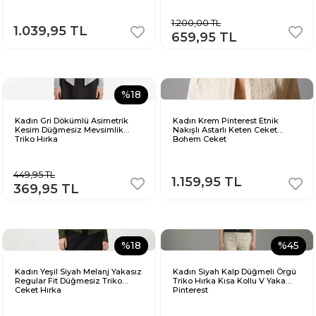
1.200,00 TL
1.039,95 TL
659,95 TL
%18
Kadın Gri Dökümlü Asimetrik
Kadın Krem Pinterest Etnik
Kesim Düğmesiz Mevsimlik
Nakışlı Astarlı Keten Ceket
Triko Hırka
Bohem Ceket
449,95 TL
1.159,95 TL
369,95 TL
%18
%45
Kadın Yeşil Siyah Melanj Yakasız
Kadın Siyah Kalp Düğmeli Örgü
Regular Fit Düğmesiz Triko
Triko Hırka Kısa Kollu V Yaka
Ceket Hırka
Pinterest