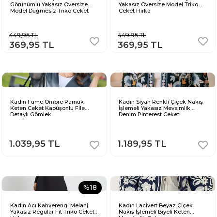
Görünümlü Yakasız Oversize
Yakasız Oversize Model Triko
Model Düğmesiz Triko Ceket
Ceket Hırka
Hırka
449,95 TL
449,95 TL
369,95 TL
369,95 TL
Kadın Füme Ombre Pamuk
Kadın Siyah Renkli Çiçek Nakış
Keten Ceket Kapüşonlu File
İşlemeli Yakasız Mevsimlik
Detaylı Gömlek
Denim Pinterest Ceket
1.039,95 TL
1.189,95 TL
%18
Kadın Acı Kahverengi Melanj
Kadın Lacivert Beyaz Çiçek
Yakasız Regular Fit Triko Ceket
Nakış İşlemeli Biyeli Keten