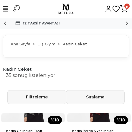
0
HIZLI KARGO
Ana Sayfa
Dış Giyim
Kadın Ceket
Kadın Ceket
35 sonuç listeleniyor
Filtreleme
Sıralama
%18
%18
Kadın Gri Melanj Tüvit
Kadın Bordo Siyah Melanj