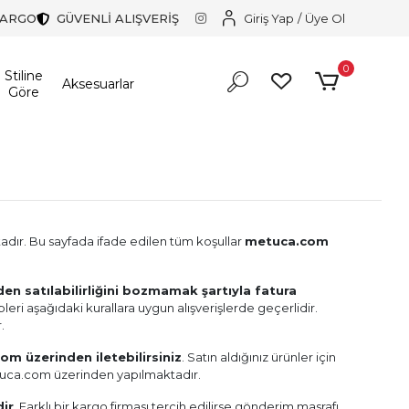
KARGO
GÜVENLİ ALIŞVERİŞ
Giriş Yap
/
Üye Ol
0
Stiline
Aksesuarlar
Göre
adır. Bu sayfada ifade edilen tüm koşullar
metuca.com
en satılabilirliğini bozmamak şartıyla
fatura
pleri aşağıdaki kurallara uygun alışverişlerde geçerlidir.
.
om üzerinden iletebilirsiniz
. Satın aldığınız ürünler için
etuca.com üzerinden yapılmaktadır.
dir
. Farklı bir kargo firması tercih edilirse gönderim masrafı