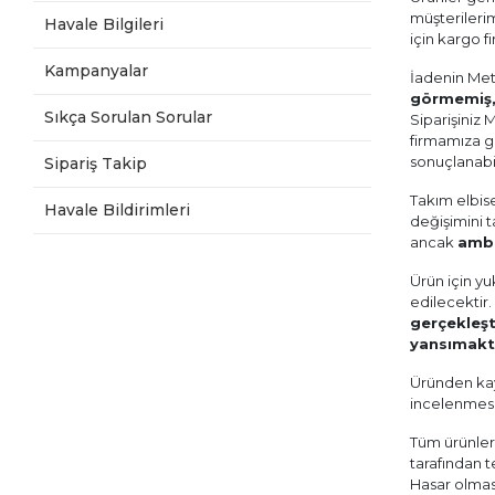
müşterilerim
Havale Bilgileri
için kargo fi
Kampanyalar
İadenin Metu
görmemiş, 
Sıkça Sorulan Sorular
Siparişiniz
firmamıza gö
sonuçlanabi
Sipariş Takip
Takım elbise
Havale Bildirimleri
değişimini 
ancak
amba
Ürün için yu
edilecektir.
gerçekleşti
yansımakt
Üründen kay
incelenmesin
Tüm ürünler
tarafından 
Hasar olmas