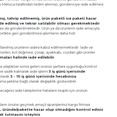
go Metuca tarafından teslim alınmaz, göndericiye iade edilmesi
ış, tahrip edilmemiş, ürün paketli ise paketi hasar
e edilmiş ve tekrar satılabilir olması gerekmektedir
.
yası da gönderilmektedir. Ürün ya da ürünlerin iade amacıyla
birlikte geri gönderilmesi işlemlerin daha hızlı
llanılmış ürünlerin iadesi kabul edilmemektedir. İade ve
 ürünleri, kol düğmesi, çorap, ayakkabı, cüzdan gibi ürünler
ları halinde iade edilebilir
.
mıza ulaştıktan sonra gelen ürünün şartlara uygunluğu kontrol
ne sadık kalınarak iade işlemi
3 iş günü içerisinde
 olarak
3 - 10 iş günü içerisinde hesabınıza
 şekline bağlı olarak değişiklik gösterebilir.
ğınız iade taleplerine hataların tespiti için ürünün
ların önüne geçmek amaçlı siparişleriniz kargo firması
, üründe/pakette hasar olup olmadığını kontrol ediniz
.
k tutmasını isteyiniz
.