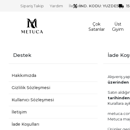
İND. KODU: YUZDE5
1
Sipariş Takip
Yardım
İletişim
Çok
Üst
Satanlar
Giyim
Destek
İade Koşu
Hakkımızda
Alışveriş ya
üzerinden y
Gizlilik Sözleşmesi
Satın aldığın
tarihinden
Kullanıcı Sözleşmesi
Kurallara ay
İletişim
metuca.com’
Metuca mağa
İade Koşulları
Ürünler ger