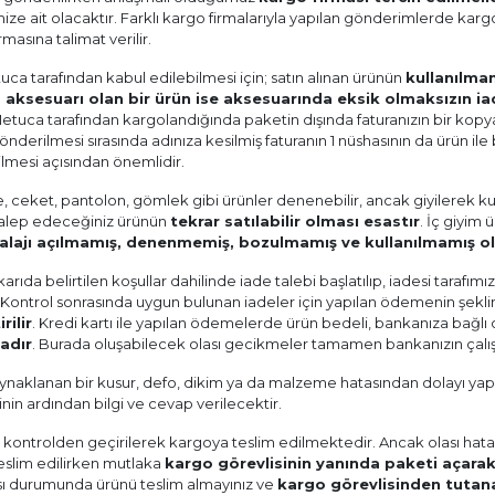
ize ait olacaktır. Farklı kargo firmalarıyla yapılan gönderimlerde kar
rmasına talimat verilir.
ca tarafından kabul edilebilmesi için; satın alınan ürünün
kullanılmam
aksesuarı olan bir ürün ise aksesuarında eksik olmaksızın iad
 Metuca tarafından kargolandığında paketin dışında faturanızın bir kop
nderilmesi sırasında adınıza kesilmiş faturanın 1 nüshasının da ürün ile 
lmesi açısından önemlidir.
, ceket, pantolon, gömlek gibi ürünler denenebilir, ancak giyilerek ku
talep edeceğiniz ürünün
tekrar satılabilir olması esastır
. İç giyim
lajı açılmamış, denenmemiş, bozulmamış ve kullanılmamış olma
karıda belirtilen koşullar dahilinde iade talebi başlatılıp, iadesi tarafı
 Kontrol sonrasında uygun bulunan iadeler için yapılan ödemenin şekli
rilir
. Kredi kartı ile yapılan ödemelerde ürün bedeli, bankanıza bağlı
adır
. Burada oluşabilecek olası gecikmeler tamamen bankanızın çalışma
naklanan bir kusur, defo, dikim ya da malzeme hatasından dolayı yapaca
in ardından bilgi ve cevap verilecektir.
 kontrolden geçirilerek kargoya teslim edilmektedir. Ancak olası hata
teslim edilirken mutlaka
kargo görevlisinin yanında paketi açarak
ı durumunda ürünü teslim almayınız ve
kargo görevlisinden tutana