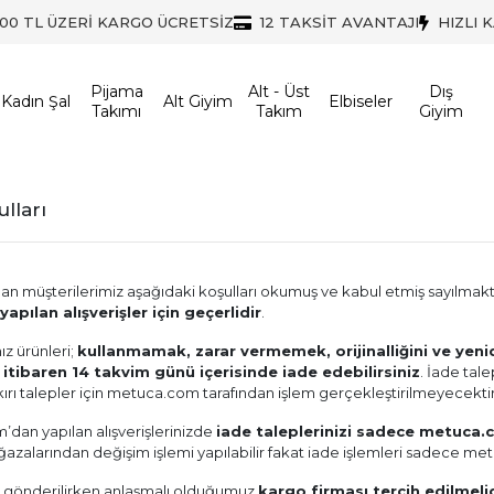
500 TL ÜZERİ KARGO ÜCRETSİZ
12 TAKSİT AVANTAJI
HIZLI 
Pijama
Alt - Üst
Dış
Kadın Şal
Alt Giyim
Elbiseler
Takımı
Takım
Giyim
lları
pan müşterilerimiz aşağıdaki koşulları okumuş ve kabul etmiş sayılmakt
apılan alışverişler için geçerlidir
.
ız ürünleri;
kullanmamak, zarar vermemek, orijinalliğini ve yenid
 itibaren 14 takvim günü içerisinde iade edebilirsiniz
. İade tale
kırı talepler için metuca.com tarafından işlem gerçekleştirilmeyecektir
dan yapılan alışverişlerinizde
iade taleplerinizi sadece metuca.c
zalarından değişim işlemi yapılabilir fakat iade işlemleri sadece m
i gönderilirken anlaşmalı olduğumuz
kargo firması tercih edilmeli