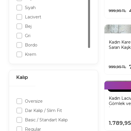
Kadın Yelek Pantolon Takım
Siyah
999,95 TL
Kadın Siyah Etek
Lacivert
Kadın Asimetrik Etek
Bej
Gri
Kadın Kare
Bordo
Saran Kaşk
Pembe
Krem
Kahverengi
999,95 TL
Kırmızı
Kalıp
Mavi
KARGO BEDA
Beyaz
Kadın Lac
Ekru
Oversize
Gömlek ve 
İkili Takım
Pembe
Dar Kalıp / Slim Fit
Basic / Standart Kalıp
1.789,9
Regular