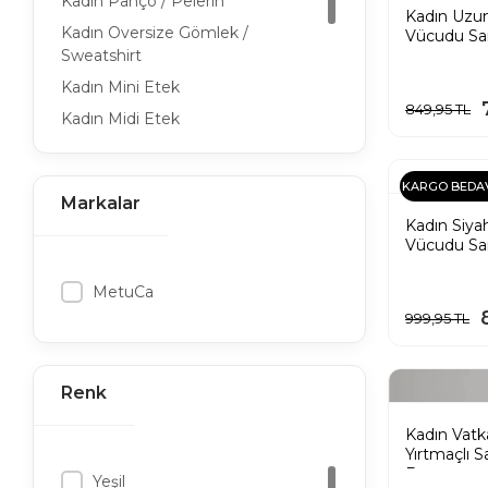
Kadın Panço / Pelerin
Kadın Uzun 
Kadın Oversize Gömlek /
Vücudu Sar
Sweatshirt
Siyah
Kadın Mini Etek
849,95 TL
Kadın Midi Etek
Kadın Pileli Etek
Kadın Yırtmaçlı Etek
KARGO BEDA
Markalar
Kadın Günlük Elbise
Kadın Siyah
Kadın Mezuniyet Elbisesi
Vücudu Sa
Mini Elbise
Kadın Askılı Elbise
MetuCa
Kadın Yırtmaçlı Elbise
999,95 TL
Kadın Yazlık Elbise
Kadın Kışlık Elbise
Renk
Kadın Ofis Elbisesi / Giyimi
Kadın Uzun Etek
Kadın Vatkal
Yırtmaçlı S
Kadın Ceket Pantolon Takım
Beyaz
Yeşil