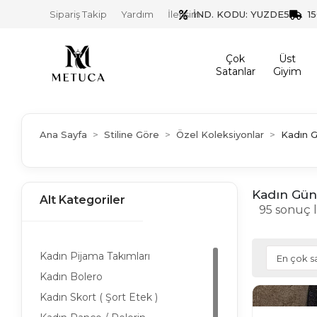
İND. KODU: YUZDE5
1
Sipariş Takip
Yardım
İletişim
Çok
Üst
Satanlar
Giyim
Ana Sayfa
Stiline Göre
Özel Koleksiyonlar
Kadın G
Kadın Gün
Alt Kategoriler
95 sonuç l
Kadın Pijama Takımları
Kadın Bolero
Kadın Skort ( Şort Etek )