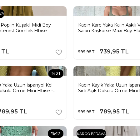
VA
 Poplin Kuşaklı Midi Boy
Kadın Kare Yaka Kalın Askılı
terest Gömlek Elbise
Saran Kaşkorse Maxi Boy Elb
5 TL
739,95 TL
999,95 TL
%21
k Yaka Uzun İspanyol Kol
Kadın Kayık Yaka Uzun İspan
Dokulu Örme Mini Elbise -
Sırtı Açık Dokulu Örme Mini E
i
Sarı
789,95 TL
789,95 TL
999,95 TL
%47
KARGO BEDAVA