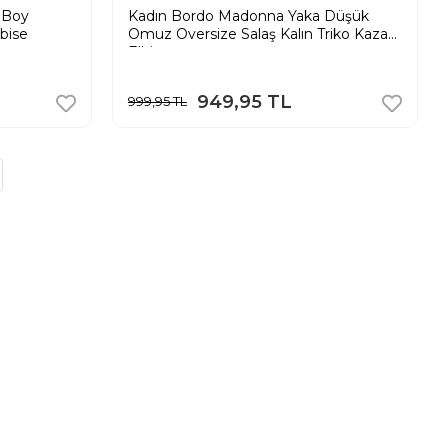
i Boy
Kadın Bordo Madonna Yaka Düşük
bise
Omuz Oversize Salaş Kalın Triko Kazak
Elbise
949,95 TL
999,95 TL