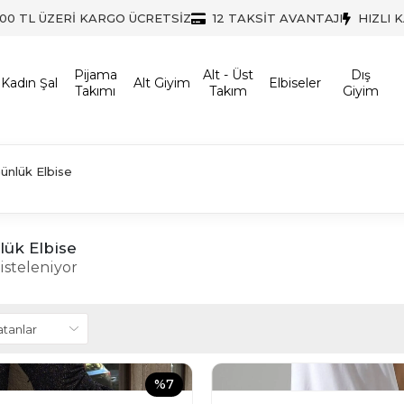
500 TL ÜZERİ KARGO ÜCRETSİZ
12 TAKSİT AVANTAJI
HIZLI 
Pijama
Alt - Üst
Dış
Kadın Şal
Alt Giyim
Elbiseler
Takımı
Takım
Giyim
ünlük Elbise
lük Elbise
isteleniyor
%7