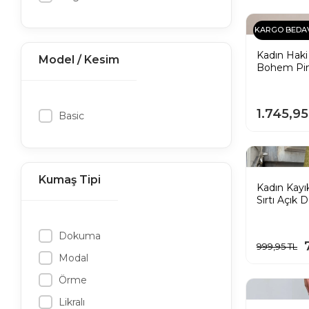
KARGO BEDA
Kadın Haki
Model / Kesim
Bohem Pin
1.745,9
Basic
Kumaş Tipi
Kadın Kayı
Sırtı Açık 
Zeytin Yeşil
Dokuma
999,95 TL
Modal
Örme
Likralı