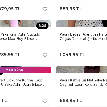
479,95 TL
889,95 TL
%26
 Yaka Kalın Askılı Vücudu
Kadın Beyaz Puantiyeli Pint
orse Maxi Boy Elbise -
Göğüs Dekolteli Şortlu Mini 
739,95 TL
1.049,95 TL
Videolu Ürün
VA
ivert Dokuma Kumaş Crop
Kadın Kahve Bisiklet Yaka 
U Yaka Askılı Uzun Elbise
Geçmeli Uzun Kollu Sandy 
İçlik Elbise
5 TL
689,95 TL