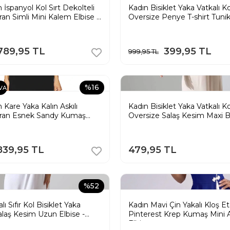
İspanyol Kol Sırt Dekolteli
Kadın Bisiklet Yaka Vatkalı K
an Simli Mini Kalem Elbise -
Oversize Penye T-shirt Tunik
Beyaz
789,95 TL
399,95 TL
999,95 TL
%16
VA
 Kare Yaka Kalın Askılı
Kadın Bisiklet Yaka Vatkalı K
ran Esnek Sandy Kumaş
Oversize Salaş Kesim Maxi 
Elbise - Bej
839,95 TL
479,95 TL
%52
ı Sıfır Kol Bisiklet Yaka
Kadın Mavi Çin Yakalı Kloş Et
alaş Kesim Uzun Elbise -
Pinterest Krep Kumaş Mini 
Elbise