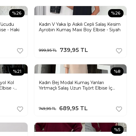
%26
%26
 Vücudu
Kadın V Yaka İp Askılı Cepli Salaş Kesim
ise - Haki
Ayrobin Kumaş Maxi Boy Elbise - Siyah
739,95 TL
999,95 TL
%21
%8
yol Kol
Kadın Bej Modal Kumaş Yanları
lbise -
Yırtmaçlı Salaş Uzun Tişört Elbise İç
Göstermez
689,95 TL
749,95 TL
%5