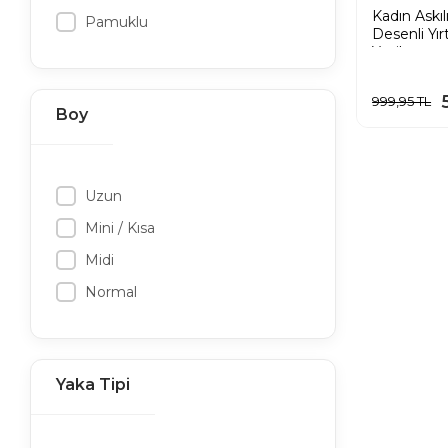
Kadın Askı
Pamuklu
Desenli Yır
Yeşil
999,95 TL
Boy
Uzun
Mini / Kısa
Midi
Normal
Yaka Tipi