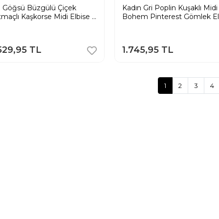
lı Göğsü Büzgülü Çiçek
Kadın Gri Poplin Kuşaklı Mid
tmaçlı Kaşkorse Midi Elbise -
Bohem Pinterest Gömlek El
529,95 TL
1.745,95 TL
1
2
3
4