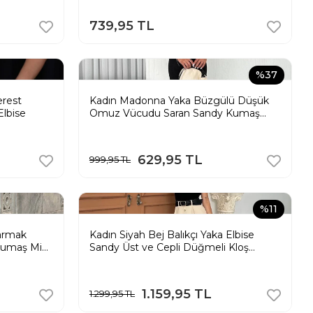
739,95 TL
%37
erest
Kadın Madonna Yaka Büzgülü Düşük
Elbise
Omuz Vücudu Saran Sandy Kumaş
Maxi Boy Elbise - Siyah
629,95 TL
999,95 TL
%11
Parmak
Kadın Siyah Bej Balıkçı Yaka Elbise
Kumaş Midi
Sandy Üst ve Cepli Düğmeli Kloş
Dokuma Etek
1.159,95 TL
1.299,95 TL