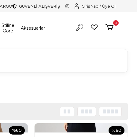
KARGO
GÜVENLİ ALIŞVERİŞ
Giriş Yap
/
Üye Ol
0
Stiline
Aksesuarlar
Göre
%60
%60