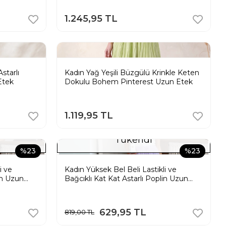
1.245,95 TL
starlı
Kadın Yağ Yeşili Büzgülü Krinkle Keten
Etek
Dokulu Bohem Pinterest Uzun Etek
1.119,95 TL
Tükendi
%23
%23
i ve
Kadın Yüksek Bel Beli Lastikli ve
in Uzun
Bağcıklı Kat Kat Astarlı Poplin Uzun
Etek - Lila
629,95 TL
819,00 TL