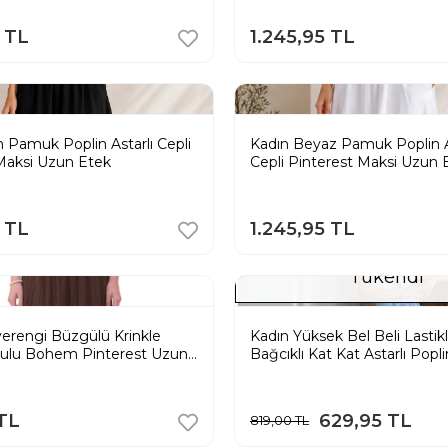
5 TL
1.245,95 TL
h Pamuk Poplin Astarlı Cepli
Kadın Beyaz Pamuk Poplin A
Maksi Uzun Etek
Cepli Pinterest Maksi Uzun 
5 TL
1.245,95 TL
Tükendi
erengi Büzgülü Krinkle
Kadın Yüksek Bel Beli Lastikl
ulu Bohem Pinterest Uzun
Bağcıklı Kat Kat Astarlı Popl
Etek - Mavi
 TL
629,95 TL
819,00 TL