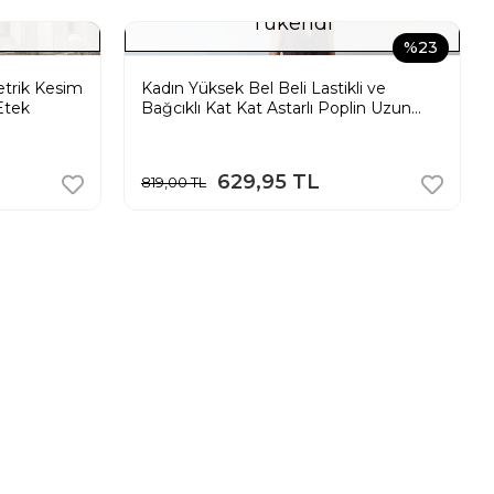
Tükendi
%23
etrik Kesim
Kadın Yüksek Bel Beli Lastikli ve
Etek
Bağcıklı Kat Kat Astarlı Poplin Uzun
Etek - Bej
629,95 TL
819,00 TL