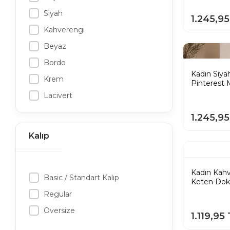
Kadın Yelek Pantolon Takım
Siyah
1.245,9
Kadın Siyah Etek
Kahverengi
Kadın Asimetrik Etek
Beyaz
Bordo
Kadın Siya
Krem
Pinterest 
Lacivert
1.245,9
Kalıp
Kadın Kahv
Basic / Standart Kalıp
Keten Dok
Etek
Regular
Oversize
1.119,95