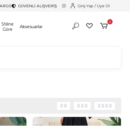
KARGO
GÜVENLİ ALIŞVERİŞ
Giriş Yap
/
Üye Ol
0
Stiline
Aksesuarlar
Göre