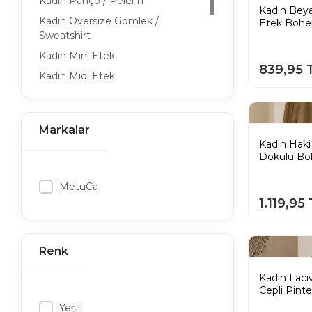
Kadın Panço / Pelerin
Kadın Bey
Kadın Oversize Gömlek /
Etek Bohe
Sweatshirt
Kadın Mini Etek
839,95 
Kadın Midi Etek
Kadın Pileli Etek
Kadın Yırtmaçlı Etek
Markalar
Kadın Günlük Elbise
Kadın Haki
Kadın Mezuniyet Elbisesi
Dokulu Bo
Kadın Askılı Elbise
MetuCa
Kadın Yırtmaçlı Elbise
1.119,95
Kadın Yazlık Elbise
Kadın Kışlık Elbise
Renk
Kadın Ofis Elbisesi / Giyimi
Kadın Uzun Etek
Kadın Laci
Cepli Pint
Kadın Ceket Pantolon Takım
Yeşil