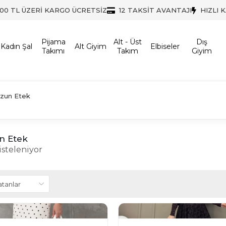
500 TL ÜZERİ KARGO ÜCRETSİZ
12 TAKSİT AVANTAJI
HIZLI 
Pijama
Alt - Üst
Dış
Kadın Şal
Alt Giyim
Elbiseler
Takımı
Takım
Giyim
Uzun Etek
n Etek
isteleniyor