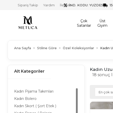
İND. KODU: YUZDE5
1
Sipariş Takip
Yardım
İletişim
Çok
Üst
Satanlar
Giyim
Ana Sayfa
Stiline Göre
Özel Koleksiyonlar
Kadın 
Kadın Uzu
Alt Kategoriler
18 sonuç l
Kadın Pijama Takımları
Kadın Bolero
Kadın Skort ( Şort Etek )