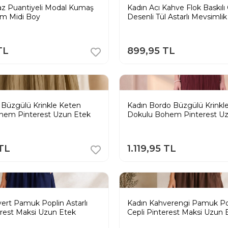
az Puantiyeli Modal Kumaş
Kadın Acı Kahve Flok Baskılı
m Midi Boy
Desenli Tül Astarlı Mevsimli
Etek
TL
899,95 TL
 Büzgülü Krinkle Keten
Kadın Bordo Büzgülü Krinkl
hem Pinterest Uzun Etek
Dokulu Bohem Pinterest U
 TL
1.119,95 TL
vert Pamuk Poplin Astarlı
Kadın Kahverengi Pamuk Pop
erest Maksi Uzun Etek
Cepli Pinterest Maksi Uzun 