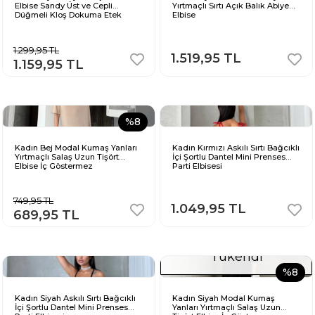
Elbise Sandy Üst ve Cepli
Yırtmaçlı Sırtı Açık Balık Abiye
Düğmeli Kloş Dokuma Etek
Elbise
1.299,95 TL
1.519,95 TL
1.159,95 TL
%8
Kadın Bej Modal Kumaş Yanları
Kadın Kırmızı Askılı Sırtı Bağcıklı
Yırtmaçlı Salaş Uzun Tişört
İçi Şortlu Dantel Mini Prenses
Elbise İç Göstermez
Parti Elbisesi
749,95 TL
1.049,95 TL
689,95 TL
Tükendi
%8
Kadın Siyah Askılı Sırtı Bağcıklı
Kadın Siyah Modal Kumaş
İçi Şortlu Dantel Mini Prenses
Yanları Yırtmaçlı Salaş Uzun