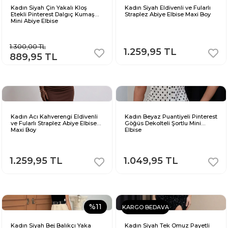
Kadın Siyah Çin Yakalı Kloş
Kadın Siyah Eldivenli ve Fularlı
Etekli Pinterest Dalgıç Kumaş
Straplez Abiye Elbise Maxi Boy
Mini Abiye Elbise
1.300,00 TL
1.259,95 TL
889,95 TL
Kadın Acı Kahverengi Eldivenli
Kadın Beyaz Puantiyeli Pinterest
ve Fularlı Straplez Abiye Elbise
Göğüs Dekolteli Şortlu Mini
Maxi Boy
Elbise
1.259,95 TL
1.049,95 TL
%11
KARGO BEDAVA
Kadın Siyah Bej Balıkçı Yaka
Kadın Siyah Tek Omuz Payetli