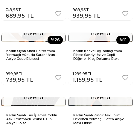
749,95 TL
989,95 TL
689,95 TL
939,95 TL
Tükendi
Tükendi
%26
%11
Kadın Siyah Simli Halter Yaka
Kadın Kahve Bej Balıkçı Yaka
Yırtmaçlı Vücudu Saran Uzun
Elbise Sandy Üst ve Cepli
Abiye Gece Elbisesi
Düğmeli Kloş Dokuma Etek
999,95 TL
1.299,95 TL
739,95 TL
1.159,95 TL
Tükendi
Tükendi
Kadın Siyah Taş İşlemeli Çoklu
Kadın Siyah Zincir Askılı Sırt
Askılı Yırtmaçlı Scuba Uzun
Dekolteli Yırtmaçlı Saten Abiye
Abiye Elbise
Maxi Elbise