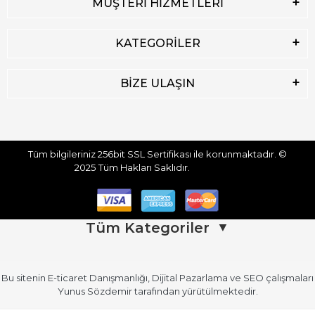
MÜŞTERİ HİZMETLERİ
KATEGORİLER
BİZE ULAŞIN
Tüm bilgileriniz 256bit SSL Sertifikası ile korunmaktadır.
©
2025
Tüm Hakları Saklıdır.
Tüm Kategoriler
▼
Bu sitenin
E-ticaret Danışmanlığı
,
Dijital Pazarlama
ve
SEO
çalışmaları
Üst Giyim
Üst Giyim (Devamı)
Yunus Sözdemir
tarafından yürütülmektedir.
Kadın Atlet
Kadın Gömlek