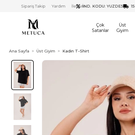
İND. KODU: YUZDE5
1
Sipariş Takip
Yardım
İletişim
Çok
Üst
Satanlar
Giyim
Ana Sayfa
Üst Giyim
Kadın T-Shirt