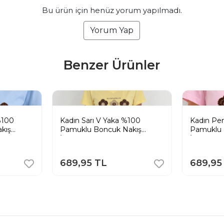
Bu ürün için henüz yorum yapılmadı.
Yorum Yap
Benzer Ürünler
%100
Kadın Sarı V Yaka %100
Kadın Pe
kış
Pamuklu Boncuk Nakış
Pamuklu 
li
İşlemeli T-Shirt Çiçekli
İşlemeli T
689,95 TL
689,95