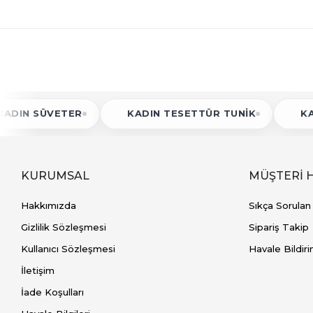
ÜVETER
KADIN TESETTÜR TUNIK
KADIN ATL
KURUMSAL
MÜŞTERİ 
Hakkımızda
Sıkça Sorulan
Gizlilik Sözleşmesi
Sipariş Takip
Kullanıcı Sözleşmesi
Havale Bildiri
İletişim
İade Koşulları