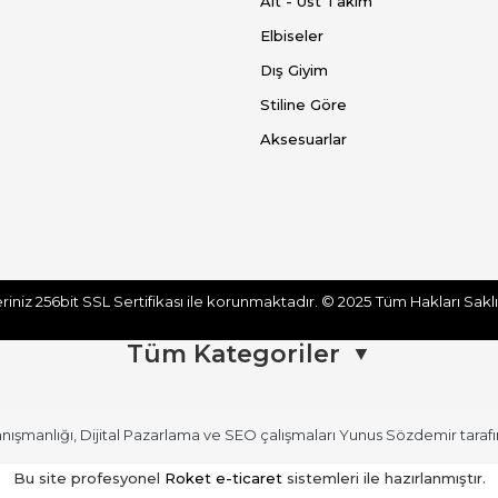
Alt - Üst Takım
Elbiseler
Dış Giyim
Stiline Göre
Aksesuarlar
eriniz 256bit SSL Sertifikası ile korunmaktadır.
© 2025
Tüm Hakları
Tüm Kategoriler
▼
anışmanlığı
,
Dijital Pazarlama
ve
SEO
çalışmaları
Yunus Sözdemir
taraf
Alt Giyim
Elbiseler
Bu site profesyonel
Roket e-ticaret
sistemleri ile hazırlanmıştır.
Kadın Etek
Kadın Elbise