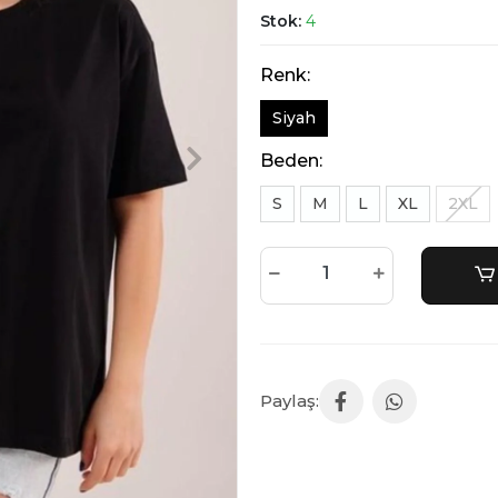
Stok:
4
Renk:
Siyah
Beden:
S
M
L
XL
2XL