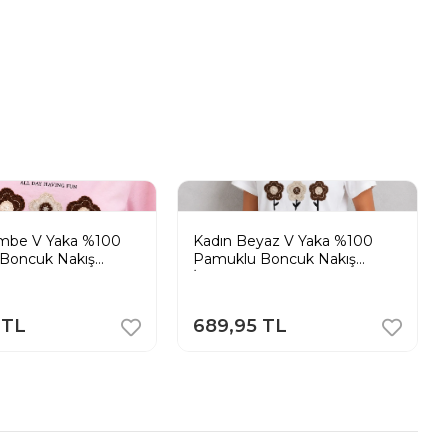
mbe V Yaka %100
Kadın Beyaz V Yaka %100
Boncuk Nakış
Pamuklu Boncuk Nakış
-Shirt Çiçekli
İşlemeli T-Shirt Çiçekli
 TL
689,95 TL