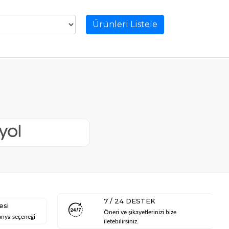
Ürünleri Listele
7 / 24 DESTEK
esi
Öneri ve şikayetlerinizi bize
anya seçeneği
iletebilirsiniz.