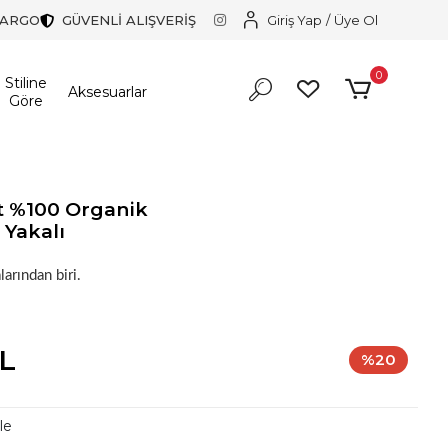
KARGO
GÜVENLİ ALIŞVERİŞ
Giriş Yap
/
Üye Ol
0
Stiline
Aksesuarlar
Göre
rt %100 Organik
 Yakalı
larından biri.
TL
%20
le