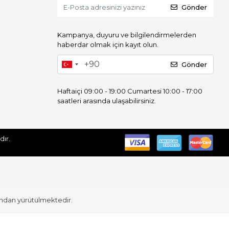
Gönder
Kampanya, duyuru ve bilgilendirmelerden
haberdar olmak için kayıt olun.
Gönder
Haftaiçi 09:00 - 19:00 Cumartesi 10:00 - 17:00
saatleri arasında ulaşabilirsiniz.
 Saklıdır.
ından yürütülmektedir.
Dış Giyim
Takımlar
Kadın Ceket