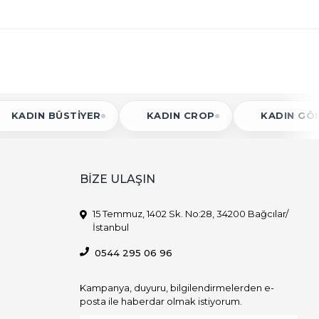
 BÜSTIYER
KADIN CROP
KADIN GÖMLEK
BİZE ULAŞIN
15 Temmuz, 1402 Sk. No:28, 34200 Bağcılar/
İstanbul
0544 295 06 96
Kampanya, duyuru, bilgilendirmelerden e-
posta ile haberdar olmak istiyorum.