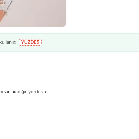
ullanın:
YUZDE5
rsan aradığın yerdesin ..