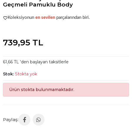
Geçmeli Pamuklu Body
Popüler seçim!
Gardırobunuz için harika bir tercih.
Koleksiyonun
en sevilen
parçalarından biri.
Popüler seçim!
Gardırobunuz için harika bir tercih.
739,95 TL
61,66 TL 'den başlayan taksitlerle
Stok:
Stokta yok
Ürün stokta bulunmamaktadır.