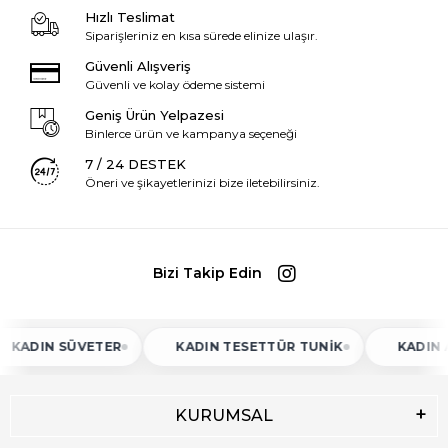
Hızlı Teslimat
Siparişleriniz en kısa sürede elinize ulaşır.
Güvenli Alışveriş
Güvenli ve kolay ödeme sistemi
Geniş Ürün Yelpazesi
Binlerce ürün ve kampanya seçeneği
7 / 24 DESTEK
Öneri ve şikayetlerinizi bize iletebilirsiniz.
Bizi Takip Edin
N SÜVETER
KADIN TESETTÜR TUNIK
KADIN ATLET
KURUMSAL