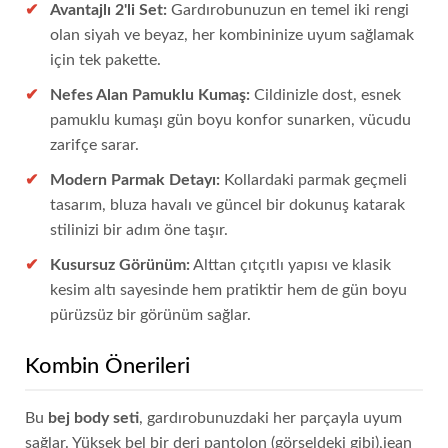
Avantajlı 2'li Set:
Gardırobunuzun en temel iki rengi
olan siyah ve beyaz, her kombininize uyum sağlamak
için tek pakette.
Nefes Alan Pamuklu Kumaş:
Cildinizle dost, esnek
pamuklu kumaşı gün boyu konfor sunarken, vücudu
zarifçe sarar.
Modern Parmak Detayı:
Kollardaki parmak geçmeli
tasarım, bluza havalı ve güncel bir dokunuş katarak
stilinizi bir adım öne taşır.
Kusursuz Görünüm:
Alttan çıtçıtlı yapısı ve klasik
kesim altı sayesinde hem pratiktir hem de gün boyu
pürüzsüz bir görünüm sağlar.
Kombin Önerileri
Bu
bej body seti
, gardırobunuzdaki her parçayla uyum
sağlar. Yüksek bel bir deri pantolon (görseldeki gibi),jean