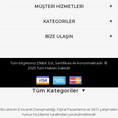
MÜŞTERİ HİZMETLERİ
KATEGORİLER
BİZE ULAŞIN
Tüm bilgileriniz 256bit SSL Sertifikası ile korunmaktadır.
©
2025
Tüm Hakları Saklıdır.
Tüm Kategoriler
▼
Bu sitenin
E-ticaret Danışmanlığı
,
Dijital Pazarlama
ve
SEO
çalışmaları
Üst Giyim
Üst Giyim (Devamı)
Yunus Sözdemir
tarafından yürütülmektedir.