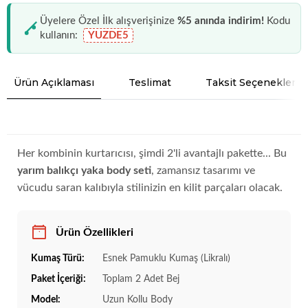
Üyelere Özel İlk alışverişinize
%5 anında indirim!
Kodu
kullanın:
YUZDE5
Ürün Açıklaması
Teslimat
Taksit Seçenekleri
Her kombinin kurtarıcısı, şimdi 2'li avantajlı pakette... Bu
yarım balıkçı yaka body seti
, zamansız tasarımı ve
vücudu saran kalıbıyla stilinizin en kilit parçaları olacak.
Ürün Özellikleri
Kumaş Türü:
Esnek Pamuklu Kumaş (Likralı)
Paket İçeriği:
Toplam 2 Adet Bej
Model:
Uzun Kollu Body