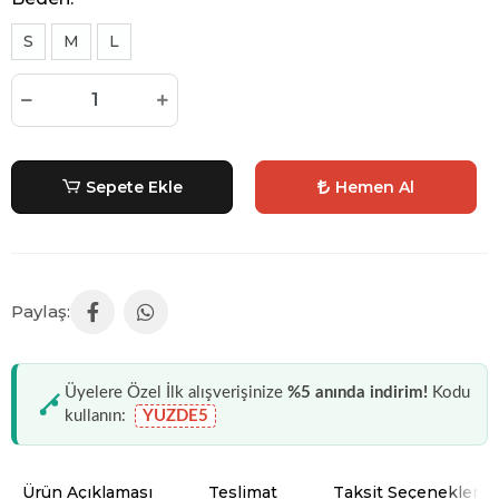
S
M
L
Sepete Ekle
Hemen Al
Üyelere Özel İlk alışverişinize
%5 anında indirim!
Kodu
kullanın:
YUZDE5
Ürün Açıklaması
Teslimat
Taksit Seçenekleri