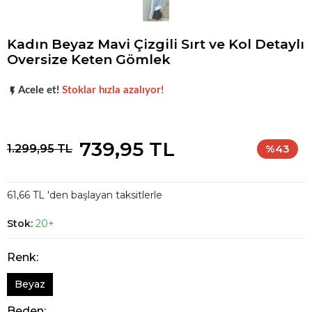
Kadın Beyaz Mavi Çizgili Sırt ve Kol Detaylı
Oversize Keten Gömlek
Şu anda
çok talep görüyor!
Acele et!
Stoklar hızla azalıyor!
Şu anda
çok talep görüyor!
739,95 TL
1.299,95 TL
%43
61,66 TL 'den başlayan taksitlerle
Stok:
20+
Renk:
Beyaz
Beden: