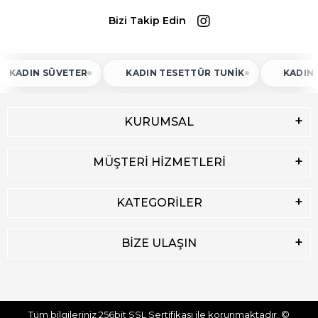
Bizi Takip Edin
 SÜVETER
KADIN TESETTÜR TUNIK
KADIN ATLET
KURUMSAL
MÜŞTERİ HİZMETLERİ
KATEGORİLER
BİZE ULAŞIN
Tüm bilgileriniz 256bit SSL Sertifikası ile korunmaktadır.
©