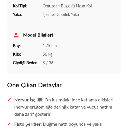
Kol Tipi:
Omuzdan Büzgülü Uzun Kol
Yaka:
İşlemeli Gömlek Yaka
Model Bilgileri
Boy:
1.75 cm
Kilo:
56 kg
Giydiği Beden:
S / 36
Öne Çıkan Detaylar
Nervür İşçiliği:
Ön kısımdaki ince katlama dikişleri
(nervürler),gömleğe derinlik katar ve vücut hattını
daha zarif gösterir.
Fisto Şeritler:
Düğme hattı boyunca ve yaka