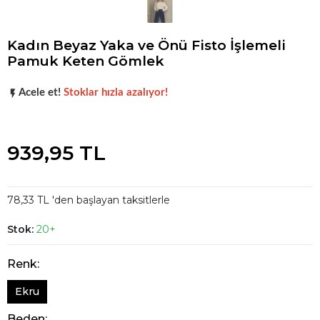
Kadın Beyaz Yaka ve Önü Fisto İşlemeli
Pamuk Keten Gömlek
Şu anda
çok talep görüyor!
Acele et!
Stoklar hızla azalıyor!
Şu anda
çok talep görüyor!
939,95 TL
78,33 TL 'den başlayan taksitlerle
Stok:
20+
Renk:
Ekru
Beden: