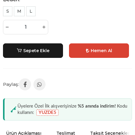
S
M
L
Sepete Ekle
Hemen Al
Üyelere Özel İlk alışverişinize
%5 anında indirim!
Kodu
kullanın:
YUZDE5
Ürün Açıklaması
Teslimat
Taksit Seçenekleri