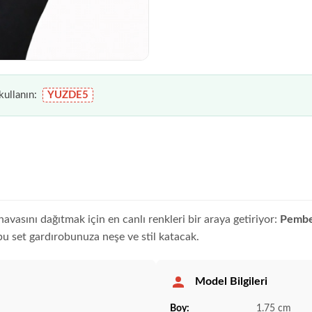
ullanın:
YUZDE5
i havasını dağıtmak için en canlı renkleri bir araya getiriyor:
Pembe,
bu set gardırobunuza neşe ve stil katacak.
Model Bilgileri
Boy:
1.75 cm