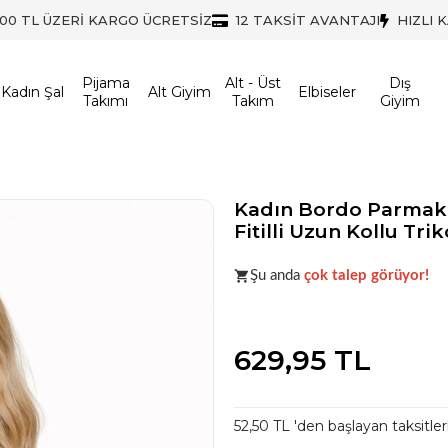
500 TL ÜZERİ KARGO ÜCRETSİZ
12 TAKSİT AVANTAJI
HIZLI 
Pijama
Alt - Üst
Dış
Kadın Şal
Alt Giyim
Elbiseler
Takımı
Takım
Giyim
Kadın Bordo Parmak 
Fitilli Uzun Kollu Tri
Acele et!
Stoklar hızla azalıyo
Şu anda
çok talep görüyor!
Acele et!
Stoklar hızla azalıyo
629,95 TL
52,50 TL 'den başlayan taksitler