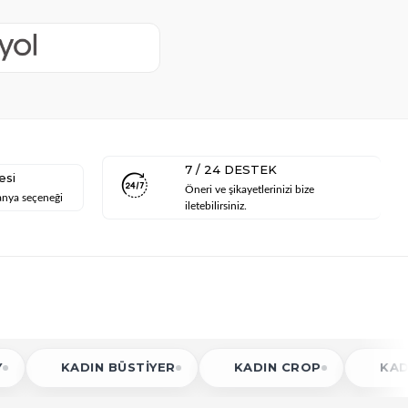
7 / 24 DESTEK
esi
Öneri ve şikayetlerinizi bize
anya seçeneği
iletebilirsiniz.
IN BÜSTIYER
KADIN CROP
KADIN GÖMLEK