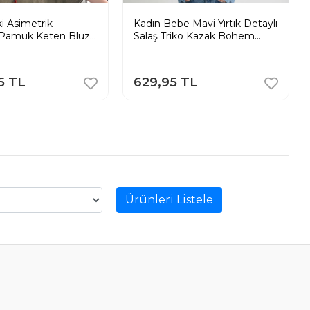
i Asimetrik
Kadın Bebe Mavi Yırtık Detaylı
Pamuk Keten Bluz
Salaş Triko Kazak Bohem
ik Pinterest
Pinterest Stili Ajurlu
5 TL
629,95 TL
Ürünleri Listele