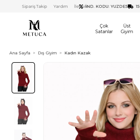
İND. KODU: YUZDE5
1
Sipariş Takip
Yardım
İletişim
Çok
Üst
Satanlar
Giyim
Ana Sayfa
Dış Giyim
Kadın Kazak