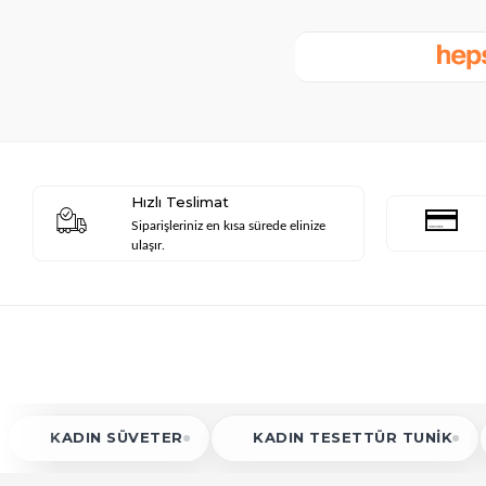
Hızlı Teslimat
Siparişleriniz en kısa sürede elinize
ulaşır.
 SÜVETER
KADIN TESETTÜR TUNIK
KADIN A