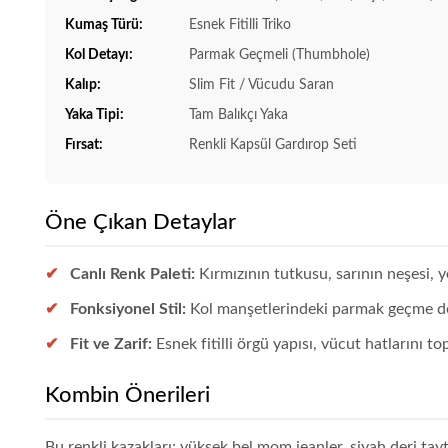
Kumaş Türü:
Esnek Fitilli Triko
Kol Detayı:
Parmak Geçmeli (Thumbhole)
Kalıp:
Slim Fit / Vücudu Saran
Yaka Tipi:
Tam Balıkçı Yaka
Fırsat:
Renkli Kapsül Gardırop Seti
Öne Çıkan Detaylar
Canlı Renk Paleti:
Kırmızının tutkusu, sarının neşesi, y
Fonksiyonel Stil:
Kol manşetlerindeki parmak geçme deta
Fit ve Zarif:
Esnek fitilli örgü yapısı, vücut hatlarını t
Kombin Önerileri
Bu renkli kazakları; yüksek bel mom jeanler, siyah deri tayt