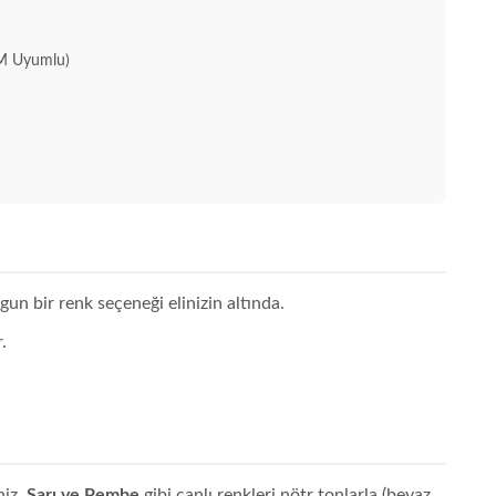
M Uyumlu)
gun bir renk seçeneği elinizin altında.
.
niz.
Sarı ve Pembe
gibi canlı renkleri nötr tonlarla (beyaz,