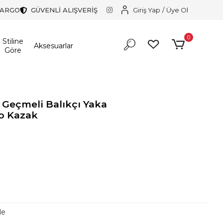
KARGO
GÜVENLİ ALIŞVERİŞ
Giriş Yap
/
Üye Ol
0
Stiline
Aksesuarlar
Göre
Geçmeli Balıkçı Yaka
ko Kazak
r!
r!
le