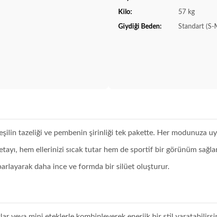
Kilo:
57 kg
Giydiği Beden:
Standart (S-
eşilin tazeliği ve pembenin şirinliği tek pakette. Her modunuza uy
yı, hem ellerinizi sıcak tutar hem de sportif bir görünüm sağlar
oparlayarak daha ince ve formda bir silüet oluşturur.
lar veya mini eteklerle kombinleyerek enerjik bir stil yaratabilirsi