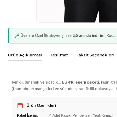
Üyelere Özel İlk alışverişinize
%5 anında indirim!
Kodu k
Ürün Açıklaması
Teslimat
Taksit Seçenekleri
Renkli, dinamik ve sıcacık... Bu
4'lü enerji paketi
, kışın gr
(thumbhole) manşetleri ve vücudu saran fitilli dokusuyla, 
Ürün Özellikleri
Paket İçeriği:
4 Adet Kazak (Pembe, Sarı, Yeşil, Kırmızı)