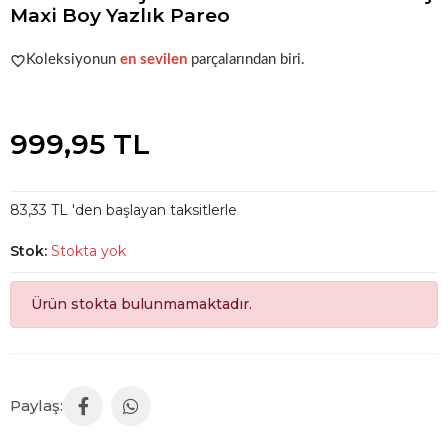
Maxi Boy Yazlık Pareo
Şu anda
çok talep görüyor!
Koleksiyonun
en sevilen
parçalarından biri.
Şu anda
çok talep görüyor!
999,95 TL
83,33 TL 'den başlayan taksitlerle
Stok:
Stokta yok
Ürün stokta bulunmamaktadır.