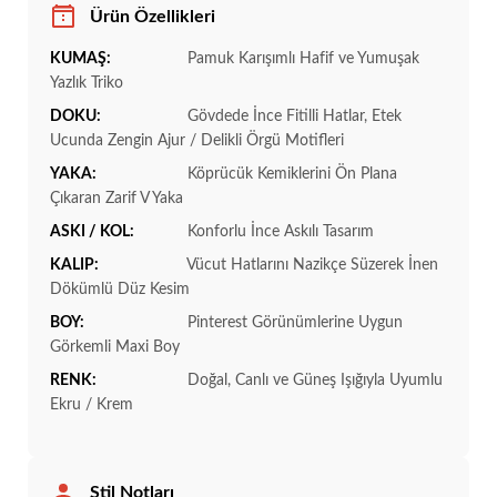
Ürün Özellikleri
KUMAŞ:
Pamuk Karışımlı Hafif ve Yumuşak
Yazlık Triko
DOKU:
Gövdede İnce Fitilli Hatlar, Etek
Ucunda Zengin Ajur / Delikli Örgü Motifleri
YAKA:
Köprücük Kemiklerini Ön Plana
Çıkaran Zarif V Yaka
ASKI / KOL:
Konforlu İnce Askılı Tasarım
KALIP:
Vücut Hatlarını Nazikçe Süzerek İnen
Dökümlü Düz Kesim
BOY:
Pinterest Görünümlerine Uygun
Görkemli Maxi Boy
RENK:
Doğal, Canlı ve Güneş Işığıyla Uyumlu
Ekru / Krem
Stil Notları