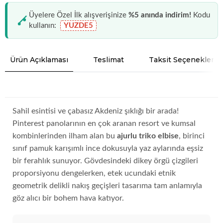
Üyelere Özel İlk alışverişinize
%5 anında indirim!
Kodu
kullanın:
YUZDE5
Ürün Açıklaması
Teslimat
Taksit Seçenekleri
Sahil esintisi ve çabasız Akdeniz şıklığı bir arada!
Pinterest panolarının en çok aranan resort ve kumsal
kombinlerinden ilham alan bu
ajurlu triko elbise
, birinci
sınıf pamuk karışımlı ince dokusuyla yaz aylarında eşsiz
bir ferahlık sunuyor. Gövdesindeki dikey örgü çizgileri
proporsiyonu dengelerken, etek ucundaki etnik
geometrik delikli nakış geçişleri tasarıma tam anlamıyla
göz alıcı bir bohem hava katıyor.