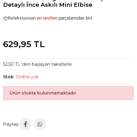
Detaylı İnce Askılı Mini Elbise
Acele et!
Stoklar hızla azalıyor!
Koleksiyonun
en sevilen
parçalarından biri.
Acele et!
Stoklar hızla azalıyor!
629,95 TL
52,50 TL 'den başlayan taksitlerle
Stok:
Stokta yok
Ürün stokta bulunmamaktadır.