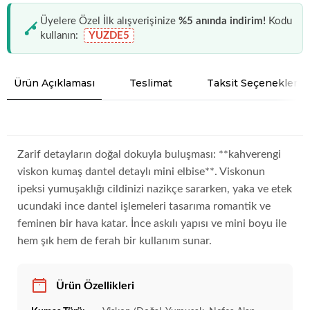
Üyelere Özel İlk alışverişinize
%5 anında indirim!
Kodu
kullanın:
YUZDE5
Ürün Açıklaması
Teslimat
Taksit Seçenekleri
Zarif detayların doğal dokuyla buluşması: **kahverengi
viskon kumaş dantel detaylı mini elbise**. Viskonun
ipeksi yumuşaklığı cildinizi nazikçe sararken, yaka ve etek
ucundaki ince dantel işlemeleri tasarıma romantik ve
feminen bir hava katar. İnce askılı yapısı ve mini boyu ile
hem şık hem de ferah bir kullanım sunar.
Ürün Özellikleri