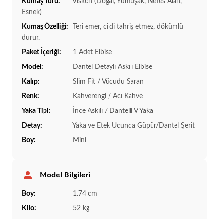
Kumaş Türü:
Viskon (Doğal, Yumuşak, Nefes Alan,
Esnek)
Kumaş Özelliği:
Teri emer, cildi tahriş etmez, dökümlü
durur.
Paket İçeriği:
1 Adet Elbise
Model:
Dantel Detaylı Askılı Elbise
Kalıp:
Slim Fit / Vücudu Saran
Renk:
Kahverengi / Acı Kahve
Yaka Tipi:
İnce Askılı / Dantelli V Yaka
Detay:
Yaka ve Etek Ucunda Güpür/Dantel Şerit
Boy:
Mini
Model Bilgileri
Boy:
1.74 cm
Kilo:
52 kg