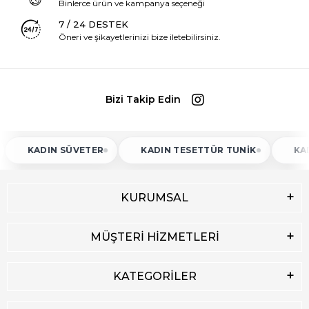
Binlerce ürün ve kampanya seçeneği
7 / 24 DESTEK
Öneri ve şikayetlerinizi bize iletebilirsiniz.
Bizi Takip Edin
KADIN SÜVETER
KADIN TESETTÜR TUNIK
KADIN 
KURUMSAL
MÜŞTERİ HİZMETLERİ
KATEGORİLER