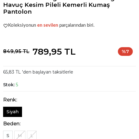
Havuç Kesim Pileli Kemerli Kumaş
Pantolon
Şu anda
çok talep görüyor!
Koleksiyonun
en sevilen
parçalarından biri.
Şu anda
çok talep görüyor!
789,95 TL
849,95 TL
%7
65,83 TL 'den başlayan taksitlerle
Stok:
5
Renk:
Siyah
Beden:
S
M
L