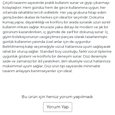
Çıtçıtlı tasarımı sayesinde pratik kullanım sunar ve giyip çıkarmayı
kolaylaştırır; Hem gündüz hem de gece kullanımına uygun, her
ortamda rahatlıkla tercih edilebilir; Her yaş grubuna hitap eden
geniş beden skalası ile herkes için ideal bir seçimdir; Dokuma
kumaş yapısı, dayanıklılığı ve konforu bir arada sunarak uzun süreli
kullanım imkanı sağlar; Kruvaze yaka detayı ile modern ve şık bir
görünüm kazandırırken, iç giyimde de zarif bir dokunuş sunar; İç
giyim koleksiyonunun vazgeçilmez parçası olarak tasarlanmıştır;
günlük kullanımın yanında özel anlar için de uygundur;
Belirtilmemiş kalıp seçeneğiyle vücut hatlarınıza uyum sağlayarak
rahat bir oturuş sağlar; Standart boy uzunluğu, farklı vücut tiplerine
uygunluk gösterir ve konforlu bir deneyim sunar; Düz deseniyle
sade ve zamansız bir stil yaratırken, slim siluetiyle vücut hatlarınıza
mükemmel uyum sağlar; Düz ürün tipi sayesinde minimalist
tasarım anlayışını benimseyenler için ideal;
Bu ürün için henüz yorum yapılmadı.
Yorum Yap