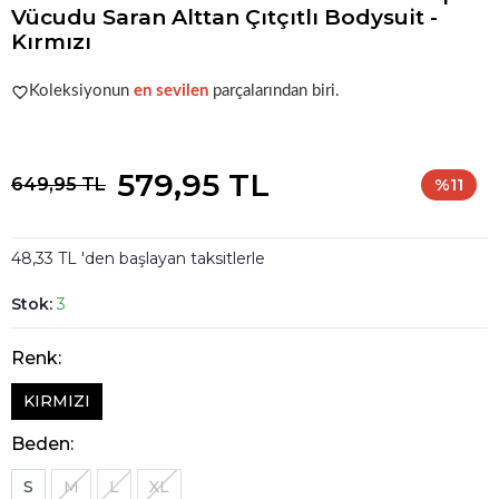
Vücudu Saran Alttan Çıtçıtlı Bodysuit -
Kırmızı
Şu anda
çok talep görüyor!
Koleksiyonun
en sevilen
parçalarından biri.
Şu anda
çok talep görüyor!
579,95 TL
649,95 TL
%11
48,33 TL 'den başlayan taksitlerle
Stok:
3
Renk:
KIRMIZI
Beden:
S
M
L
XL