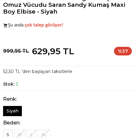
Omuz Vücudu Saran Sandy Kumaş Maxi
Boy Elbise - Siyah
Koleksiyonun
en sevilen
parçalarından biri.
Şu anda
çok talep görüyor!
Koleksiyonun
en sevilen
parçalarından biri.
629,95 TL
999,95 TL
%37
52,50 TL 'den başlayan taksitlerle
Stok:
3
Renk:
Siyah
Beden:
S
M
L
XL