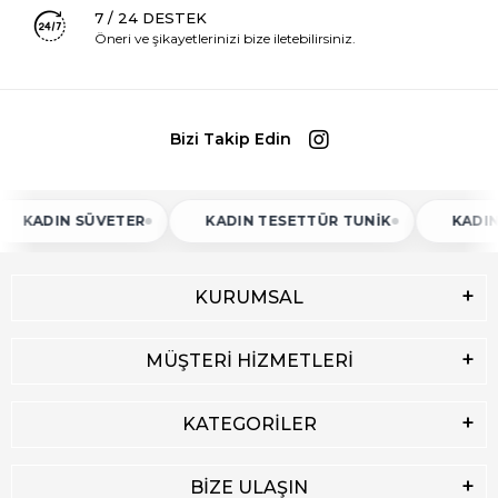
7 / 24 DESTEK
Öneri ve şikayetlerinizi bize iletebilirsiniz.
Bizi Takip Edin
DIN SÜVETER
KADIN TESETTÜR TUNIK
KADIN ATL
KURUMSAL
MÜŞTERİ HİZMETLERİ
KATEGORİLER
BİZE ULAŞIN