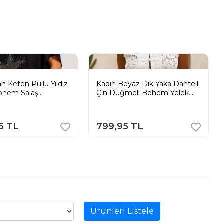
ah Keten Pullu Yıldız
Kadın Beyaz Dik Yaka Dantelli
Bohem Salaş
Çin Düğmeli Bohem Yelek
 Bluz
Crop Bluz
5 TL
799,95 TL
Ürünleri Listele