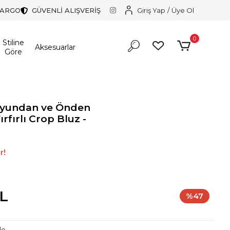
KARGO
GÜVENLİ ALIŞVERİŞ
Giriş Yap
/
Üye Ol
0
Stiline
Aksesuarlar
Göre
oyundan ve Önden
ırfırlı Crop Bluz -
larından biri.
r!
larından biri.
TL
%47