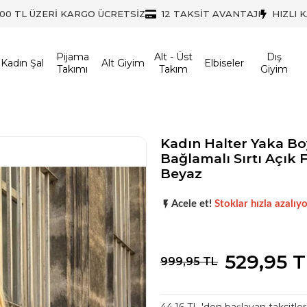
500 TL ÜZERİ KARGO ÜCRETSİZ
12 TAKSİT AVANTAJI
HIZLI 
Pijama
Alt - Üst
Dış
Kadın Şal
Alt Giyim
Elbiseler
Takımı
Takım
Giyim
Kadın Halter Yaka B
Bağlamalı Sırtı Açık F
Beyaz
Koleksiyonun
en sevilen
parça
Acele et!
Stoklar hızla azalıyo
Koleksiyonun
en sevilen
parça
529,95 
999,95 TL