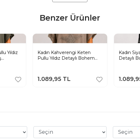
Benzer Ürünler
lu Yıldız
Kadın Kahverengi Keten
Kadın Siy
ş
Pullu Yıldız Detaylı Bohem
Detaylı 
Salaş Merserize Bluz
Merserize
1.089,95 TL
1.089,9