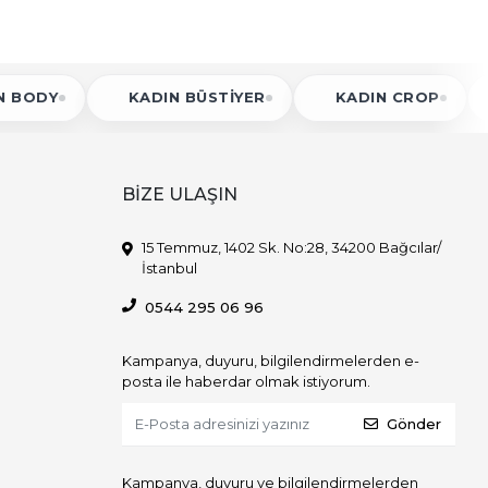
KADIN BÜSTIYER
KADIN CROP
KADIN
BİZE ULAŞIN
15 Temmuz, 1402 Sk. No:28, 34200 Bağcılar/
İstanbul
0544 295 06 96
Kampanya, duyuru, bilgilendirmelerden e-
posta ile haberdar olmak istiyorum.
Gönder
Kampanya, duyuru ve bilgilendirmelerden