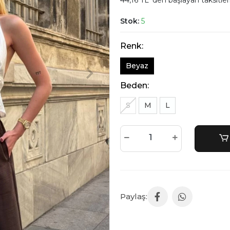
44,16 TL 'den başlayan taksitler
Stok:
5
Renk:
Beyaz
Beden:
S
M
L