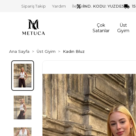
İND. KODU: YUZDE5
1
Sipariş Takip
Yardım
İletişim
Çok
Üst
Satanlar
Giyim
Ana Sayfa
Üst Giyim
Kadın Bluz