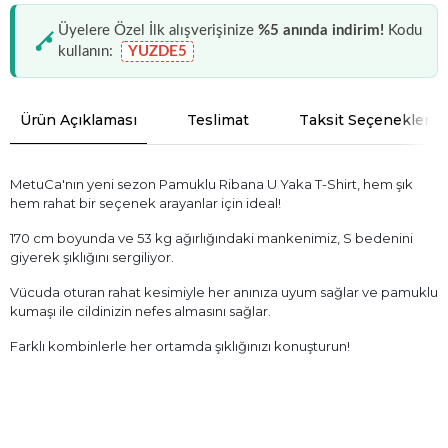
Üyelere Özel İlk alışverişinize
%5 anında indirim!
Kodu
kullanın:
YUZDE5
Ürün Açıklaması
Teslimat
Taksit Seçenekleri
MetuCa'nın yeni sezon Pamuklu Ribana U Yaka T-Shirt, hem şık
hem rahat bir seçenek arayanlar için ideal!
170 cm boyunda ve 53 kg ağırlığındaki mankenimiz, S bedenini
giyerek şıklığını sergiliyor.
Vücuda oturan rahat kesimiyle her anınıza uyum sağlar ve pamuklu
kumaşı ile cildinizin nefes almasını sağlar.
Farklı kombinlerle her ortamda şıklığınızı konuşturun!