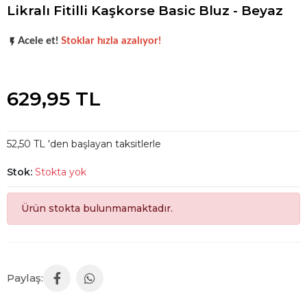
Likralı Fitilli Kaşkorse Basic Bluz - Beyaz
Koleksiyonun
en sevilen
parçalarından biri.
Acele et!
Stoklar hızla azalıyor!
Koleksiyonun
en sevilen
parçalarından biri.
629,95 TL
52,50 TL 'den başlayan taksitlerle
Stok:
Stokta yok
Ürün stokta bulunmamaktadır.