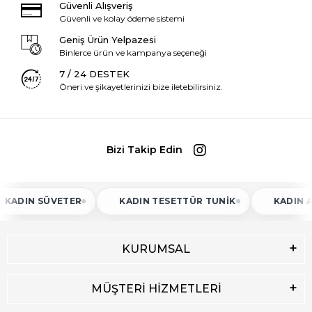
Güvenli Alışveriş
Güvenli ve kolay ödeme sistemi
Geniş Ürün Yelpazesi
Binlerce ürün ve kampanya seçeneği
7 / 24 DESTEK
Öneri ve şikayetlerinizi bize iletebilirsiniz.
Bizi Takip Edin
DIN SÜVETER
KADIN TESETTÜR TUNIK
KADIN ATLE
KURUMSAL
MÜŞTERİ HİZMETLERİ