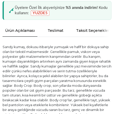
Üyelere Özel İlk alışverişinize
%5 anında indirim!
Kodu
kullanın:
YUZDE5
Ürün Açıklaması
Teslimat
Taksit Seçenekleri
Sandy kumaş, dokusu itibariyle yumuşak ve hafif bir dokuya sahip
olan bir tekstil malzemesidir. Genellikle pamuk, viskon veya
polyester gibi malzemelerin karışımından üretilir. Bu karışım,
kumaşın dayanıklılığını artırırken aynı zamanda giyen kişiye rahatlık
ve hafiflik sağlar. Sandy kumaşlar genellikle yaz mevsiminde tercih
edilir çünkü nefes alabilirlikleri ve serin tutma özellikleriyle
bilinirler. Ayrıca, kolayca şekil alabilen bir yapıya sahiptirler, bu da
tasarımcılara çeşitli giyim parçaları yaratma konusunda esneklik
sağlar. Body Crop: Body crop, son yıllarda moda dünyasında
popüler olan bir üst giyim parçasıdır. Bu tarz, genellikle vücuda
tam oturan, kısa kesimli bir üsttür ve genellikle göbeği açıkta
bırakacak kadar kısa olabilir. Body crop'lar, genellikle tayt, yüksek
bel pantolon veya eteklerle kombinlenir. Yüksek bel kıyafetlerle
bir araya geldiğinde vücudu saran bu tarz, genç ve dinamik bir