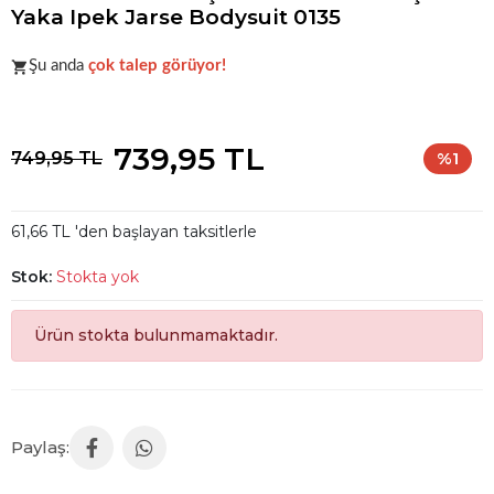
Yaka Ipek Jarse Bodysuit 0135
Popüler seçim!
Gardırobunuz için harika bir tercih.
Şu anda
çok talep görüyor!
Popüler seçim!
Gardırobunuz için harika bir tercih.
739,95 TL
749,95 TL
%1
61,66 TL 'den başlayan taksitlerle
Stok:
Stokta yok
Ürün stokta bulunmamaktadır.