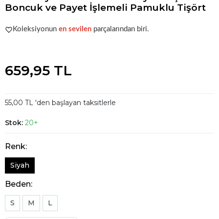
Boncuk ve Payet İşlemeli Pamuklu Tişört
Şu anda
çok talep görüyor!
Koleksiyonun
en sevilen
parçalarından biri.
Şu anda
çok talep görüyor!
659,95 TL
55,00 TL 'den başlayan taksitlerle
Stok:
20+
Renk:
Siyah
Beden:
S
M
L