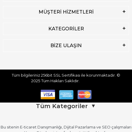
MÜŞTERİ HİZMETLERİ
KATEGORİLER
BİZE ULAŞIN
Tüm bilgileriniz 256bit SSL Sertifikası ile korunmaktadır.
©
2025
Tüm Hakları Saklıdır.
Tüm Kategoriler
▼
Bu sitenin
E-ticaret Danışmanlığı
,
Dijital Pazarlama
ve
SEO
çalışmaları
Üst Giyim
Üst Giyim (Devamı)