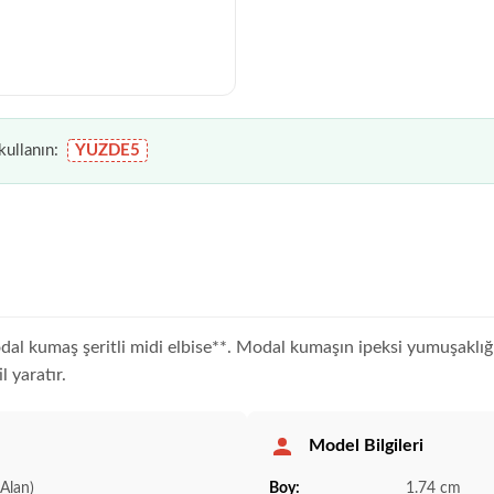
ullanın:
YUZDE5
odal kumaş şeritli midi elbise**. Modal kumaşın ipeksi yumuşakl
 yaratır.
Model Bilgileri
Alan)
Boy:
1.74 cm