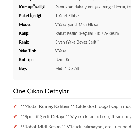
Kumaş Özelliği:
Pamuktan daha yumuşak, rengini korur, te
Paket İçeriği:
1 Adet Elbise
Model:
V Yaka Şeritli Midi Elbise
Kalıp:
Rahat Kesim (Regular Fit) / A-Kesim
Renk:
Siyah (Yaka Beyaz Şeritli)
Yaka Tipi:
V Yaka
Kol Tipi:
Uzun Kol
Boy:
Midi / Diz Altı
Öne Çıkan Detaylar
**Modal Kumaş Kalitesi:** Cilde dost, doğal yapılı modal
**Sportif Şerit Detayı:** V yaka kısmındaki çift sıra bey
**Rahat Midi Kesim:** Vücudu sıkmayan, etek ucuna doğ