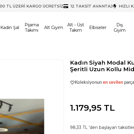
500 TL ÜZERİ KARGO ÜCRETSİZ
12 TAKSİT AVANTAJI
HIZLI 
Pijama
Alt - Üst
Dış
Kadın Şal
Alt Giyim
Elbiseler
Takımı
Takım
Giyim
Kadın Siyah Modal K
Şeritli Uzun Kollu Mid
Acele et!
Stoklar hızla azalıyo
Koleksiyonun
en sevilen
parça
Acele et!
Stoklar hızla azalıyo
1.179,95 TL
98,33 TL 'den başlayan taksitle