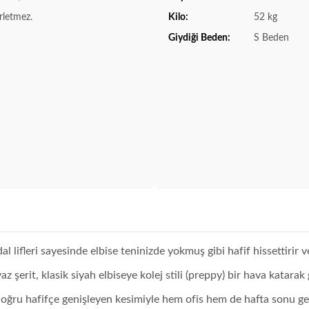
rletmez.
Kilo:
52 kg
Giydiği Beden:
S Beden
 lifleri sayesinde elbise teninizde yokmuş gibi hafif hissettirir v
az şerit, klasik siyah elbiseye kolej stili (preppy) bir hava katara
ru hafifçe genişleyen kesimiyle hem ofis hem de hafta sonu gezm