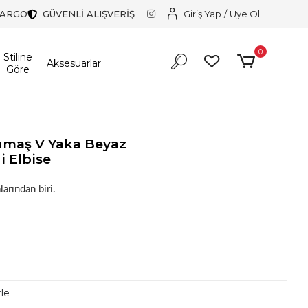
KARGO
GÜVENLİ ALIŞVERİŞ
Giriş Yap
/
Üye Ol
0
Stiline
Aksesuarlar
Göre
umaş V Yaka Beyaz
i Elbise
r!
larından biri.
r!
rle