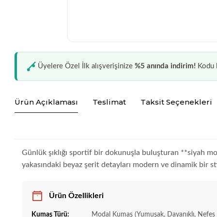
Üyelere Özel İlk alışverişinize
%5 anında indirim!
Kodu k
Ürün Açıklaması
Teslimat
Taksit Seçenekleri
Günlük şıklığı sportif bir dokunuşla buluşturan **siyah m
yakasındaki beyaz şerit detayları modern ve dinamik bir stil
Ürün Özellikleri
Kumaş Türü:
Modal Kumaş (Yumuşak, Dayanıklı, Nefes 