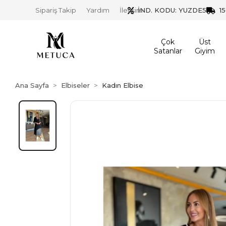
İND. KODU: YUZDE5
1
Sipariş Takip
Yardım
İletişim
Çok
Üst
Satanlar
Giyim
Ana Sayfa
Elbiseler
Kadın Elbise