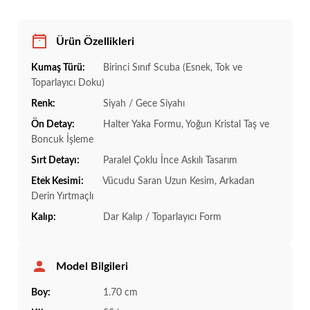
Ürün Özellikleri
Kumaş Türü:
Birinci Sınıf Scuba (Esnek, Tok ve
Toparlayıcı Doku)
Renk:
Siyah / Gece Siyahı
Ön Detay:
Halter Yaka Formu, Yoğun Kristal Taş ve
Boncuk İşleme
Sırt Detayı:
Paralel Çoklu İnce Askılı Tasarım
Etek Kesimi:
Vücudu Saran Uzun Kesim, Arkadan
Derin Yırtmaçlı
Kalıp:
Dar Kalıp / Toparlayıcı Form
Model Bilgileri
Boy:
1.70 cm