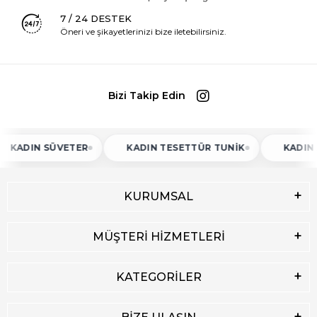
7 / 24 DESTEK
Öneri ve şikayetlerinizi bize iletebilirsiniz.
Bizi Takip Edin
N SÜVETER
KADIN TESETTÜR TUNIK
KADIN ATLET
KURUMSAL
MÜŞTERİ HİZMETLERİ
KATEGORİLER