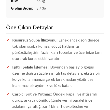
Kilo:
55 kg
Giydiği Beden:
S / 36
Öne Çıkan Detaylar
Kusursuz Scuba İllüzyonu:
Esnek ancak son derece
tok olan scuba kumaş, vücut hatlarınızı
pürüzsüzleştirir, fazlalıkları toparlar ve üzerinize tam
oturarak korse etkisi yaratır.
Işıltılı Şelale İşlemesi:
Boyundan başlayıp göğüs
üzerine doğru süzülen ışıltılı taş detayları, ekstra bir
kolye kullanmanıza gerek bırakmadan yüzünüze
inanılmaz bir aydınlık ve lüks katar.
Çarpıcı Sırt ve Yırtmaç:
Öndeki kapalı ve ihtişamlı
duruş, arkaya dönüldüğünde yerini paralel ince
askıların yarattığı zarif bir sırt dekoltesine ve