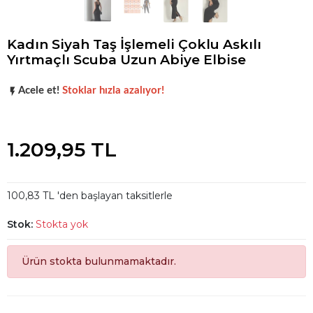
Kadın Siyah Taş İşlemeli Çoklu Askılı
Yırtmaçlı Scuba Uzun Abiye Elbise
Şu anda
çok talep görüyor!
Acele et!
Stoklar hızla azalıyor!
Şu anda
çok talep görüyor!
1.209,95 TL
100,83 TL 'den başlayan taksitlerle
Stok:
Stokta yok
Ürün stokta bulunmamaktadır.