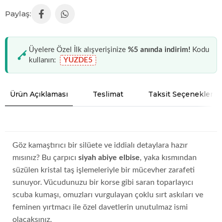
Üyelere Özel İlk alışverişinize
%5 anında indirim!
Kodu
kullanın:
YUZDE5
Ürün Açıklaması
Teslimat
Taksit Seçenekleri
Göz kamaştırıcı bir silüete ve iddialı detaylara hazır
mısınız? Bu çarpıcı
siyah abiye elbise
, yaka kısmından
süzülen kristal taş işlemeleriyle bir mücevher zarafeti
sunuyor. Vücudunuzu bir korse gibi saran toparlayıcı
scuba kumaşı, omuzları vurgulayan çoklu sırt askıları ve
feminen yırtmacı ile özel davetlerin unutulmaz ismi
olacaksınız.