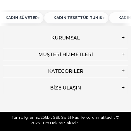
ADIN SÜVETER
KADIN TESETTÜR TUNIK
KADIN AT
KURUMSAL
MÜŞTERİ HİZMETLERİ
KATEGORİLER
BİZE ULAŞIN
Tüm bilgileriniz 256bit SSL Sertifikası ile korunmaktadır.
©
2025
Tüm Hakları Saklıdır.