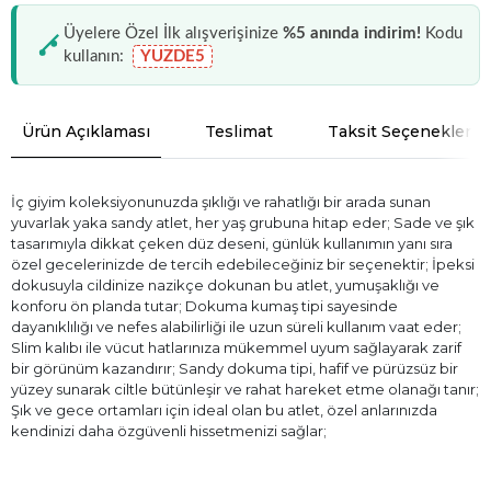
Üyelere Özel İlk alışverişinize
%5 anında indirim!
Kodu
kullanın:
YUZDE5
Ürün Açıklaması
Teslimat
Taksit Seçenekleri
İç giyim koleksiyonunuzda şıklığı ve rahatlığı bir arada sunan
yuvarlak yaka sandy atlet, her yaş grubuna hitap eder; Sade ve şık
tasarımıyla dikkat çeken düz deseni, günlük kullanımın yanı sıra
özel gecelerinizde de tercih edebileceğiniz bir seçenektir; İpeksi
dokusuyla cildinize nazikçe dokunan bu atlet, yumuşaklığı ve
konforu ön planda tutar; Dokuma kumaş tipi sayesinde
dayanıklılığı ve nefes alabilirliği ile uzun süreli kullanım vaat eder;
Slim kalıbı ile vücut hatlarınıza mükemmel uyum sağlayarak zarif
bir görünüm kazandırır; Sandy dokuma tipi, hafif ve pürüzsüz bir
yüzey sunarak ciltle bütünleşir ve rahat hareket etme olanağı tanır;
Şık ve gece ortamları için ideal olan bu atlet, özel anlarınızda
kendinizi daha özgüvenli hissetmenizi sağlar;