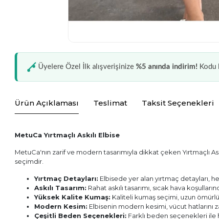
Üyelere Özel İlk alışverişinize
%5 anında indirim!
Kodu k
Ürün Açıklaması
Teslimat
Taksit Seçenekleri
MetuCa Yırtmaçlı Askılı Elbise
MetuCa'nın zarif ve modern tasarımıyla dikkat çeken Yırtmaçlı Askılı 
seçimdir.
Yırtmaç Detayları:
Elbisede yer alan yırtmaç detayları, 
Askılı Tasarım:
Rahat askılı tasarımı, sıcak hava koşulları
Yüksek Kalite Kumaş:
Kaliteli kumaş seçimi, uzun ömürlü 
Modern Kesim:
Elbisenin modern kesimi, vücut hatlarını za
Çeşitli Beden Seçenekleri:
Farklı beden seçenekleri il