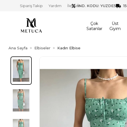
İND. KODU: YUZDE5
1
Sipariş Takip
Yardım
İletişim
Çok
Üst
Satanlar
Giyim
Ana Sayfa
Elbiseler
Kadın Elbise