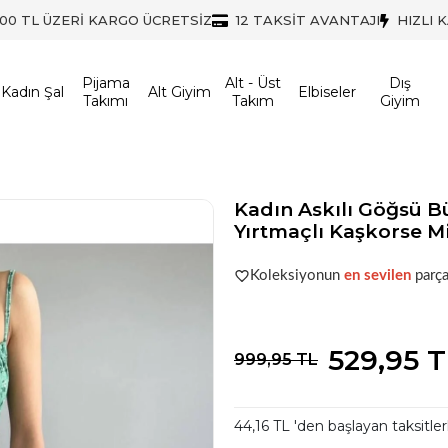
500 TL ÜZERİ KARGO ÜCRETSİZ
12 TAKSİT AVANTAJI
HIZLI 
Pijama
Alt - Üst
Dış
Kadın Şal
Alt Giyim
Elbiseler
Takımı
Takım
Giyim
Kadın Askılı Göğsü B
Yırtmaçlı Kaşkorse Mid
Şu anda
çok talep görüyor!
Koleksiyonun
en sevilen
parça
Şu anda
çok talep görüyor!
529,95 
999,95 TL
44,16 TL 'den başlayan taksitler