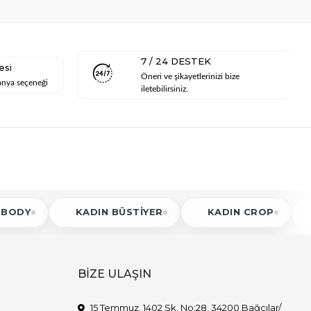
7 / 24 DESTEK
esi
Öneri ve şikayetlerinizi bize
anya seçeneği
iletebilirsiniz.
KADIN BÜSTIYER
KADIN CROP
KADIN 
BİZE ULAŞIN
15 Temmuz, 1402 Sk. No:28, 34200 Bağcılar/