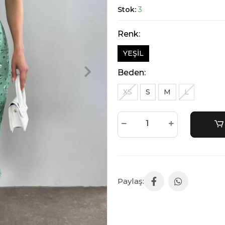
Stok:
3
Renk:
YEŞİL
Beden:
XS
S
M
L