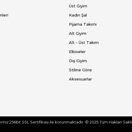
Üst Giyim
mleri
Kadın Şal
Pijama Takımı
Alt Giyim
Alt - Üst Takım
Elbiseler
Dış Giyim
Stiline Göre
Aksesuarlar
eriniz 256bit SSL Sertifikası ile korunmaktadır.
© 2025
Tüm Hakları