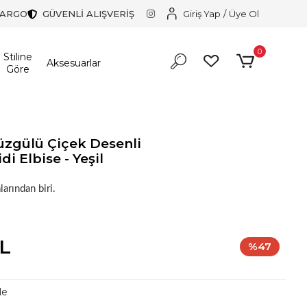
KARGO
GÜVENLİ ALIŞVERİŞ
Giriş Yap
/
Üye Ol
0
Stiline
Aksesuarlar
Göre
üzgülü Çiçek Desenli
i Elbise - Yeşil
larından biri.
TL
%47
le