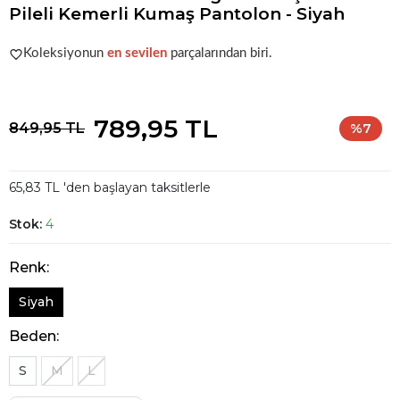
Pileli Kemerli Kumaş Pantolon - Siyah
Şu anda
çok talep görüyor!
Koleksiyonun
en sevilen
parçalarından biri.
Şu anda
çok talep görüyor!
789,95 TL
849,95 TL
%7
65,83 TL 'den başlayan taksitlerle
Stok:
4
Renk:
Siyah
Beden:
S
M
L