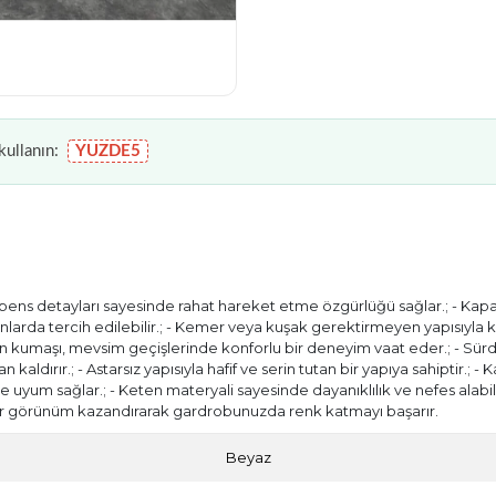
ullanın:
YUZDE5
 pens detayları sayesinde rahat hareket etme özgürlüğü sağlar.; - Kapa
onlarda tercih edilebilir.; - Kemer veya kuşak gerektirmeyen yapısıyla ko
eten kumaşı, mevsim geçişlerinde konforlu bir deneyim vaat eder.; - Sürdür
dırır.; - Astarsız yapısıyla hafif ve serin tutan bir yapıya sahiptir.; - Ka
 uyum sağlar.; - Keten materyali sayesinde dayanıklılık ve nefes alabilir
lıcı bir görünüm kazandırarak gardrobunuzda renk katmayı başarır.
Beyaz