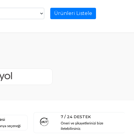
Ürünleri Listele
7 / 24 DESTEK
esi
Öneri ve şikayetlerinizi bize
anya seçeneği
iletebilirsiniz.