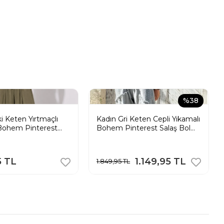
%38
i Keten Yırtmaçlı
Kadın Gri Keten Cepli Yıkamalı
Bohem Pinterest
Bohem Pinterest Salaş Bol
ça Etek Pantolon
Paça Pantolon
5 TL
1.149,95 TL
1.849,95 TL