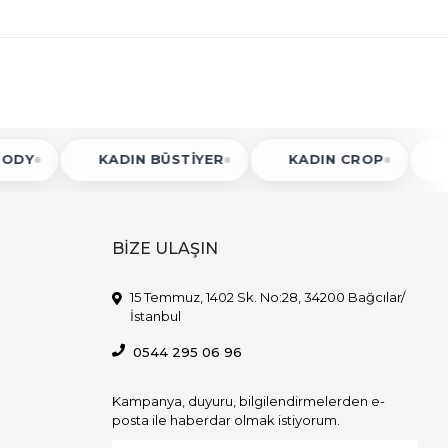
KADIN BÜSTIYER
KADIN CROP
KADIN GÖ
BİZE ULAŞIN
15 Temmuz, 1402 Sk. No:28, 34200 Bağcılar/
İstanbul
0544 295 06 96
Kampanya, duyuru, bilgilendirmelerden e-
posta ile haberdar olmak istiyorum.