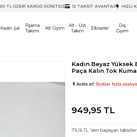
500 TL ÜZERİ KARGO ÜCRETSİZ
12 TAKSİT AVANTAJI
HIZLI 
Pijama
Alt - Üst
Dış
Kadın Şal
Alt Giyim
Elbiseler
Takımı
Takım
Giyim
Kadın Beyaz Yüksek 
Paça Kalın Tok Kuma
Şu anda
çok talep görüyor!
Acele et!
Stoklar hızla azalıyo
Şu anda
çok talep görüyor!
949,95 TL
79,16 TL 'den başlayan taksitler