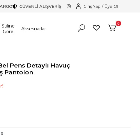
KARGO
GÜVENLİ ALIŞVERİŞ
Giriş Yap
/
Üye Ol
0
Stiline
Aksesuarlar
Göre
Bel Pens Detaylı Havuç
ş Pantolon
r!
le