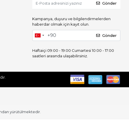
Gönder
Kampanya, duyuru ve bilgilendirmelerden
haberdar olmak için kayıt olun.
Gönder
Haftaiçi 09:00 - 19:00 Cumartesi 10:00 - 17:00
saatleri arasında ulaşabilirsiniz.
 Saklıdır.
ından yürütülmektedir.
Dış Giyim
Takımlar
Kadın Ceket