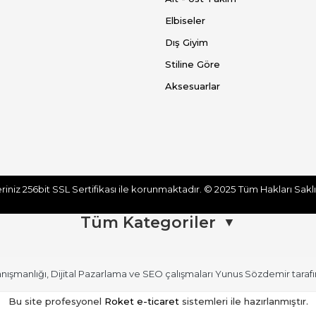
Elbiseler
Dış Giyim
Stiline Göre
Aksesuarlar
eriniz 256bit SSL Sertifikası ile korunmaktadır.
© 2025
Tüm Hakları
Tüm Kategoriler
▼
anışmanlığı
,
Dijital Pazarlama
ve
SEO
çalışmaları
Yunus Sözdemir
taraf
Alt Giyim
Elbiseler
Bu site profesyonel
Roket e-ticaret
sistemleri ile hazırlanmıştır.
Kadın Etek
Kadın Elbise