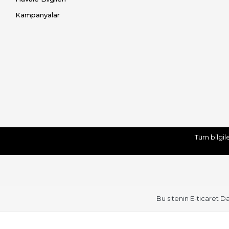
Kampanyalar
Tüm bilgil
Bu sitenin
E-ticaret D
Üst Giyim
Üst Giyim (Devamı)
Kadın Atlet
Kadın Gömlek