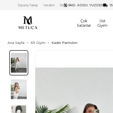
İND. KODU: YUZDE5
1
Sipariş Takip
Yardım
İletişim
Çok
Üst
Satanlar
Giyim
Ana Sayfa
Alt Giyim
Kadın Pantolon