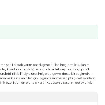
ma şekli olarak yarım pat düğme kullanılmış, pratik kullanım
lay kombinlenebilirliği artırır.; - İki adet cep bulunur; günlük
ülebilirlik bilinciyle üretilmiş olup çevre dostu bir seçimdir.; -
dın ve kız kullanıcılar için uygun tasarıma sahiptir.; - Yetişkinlerin
lik özellikleri ön plana çıkar.; - Kapüşonlu tasarım detaylarıyla