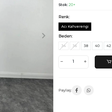
Stok:
20+
Renk:
Acı Kahverengi
Beden:
34
36
38
40
42