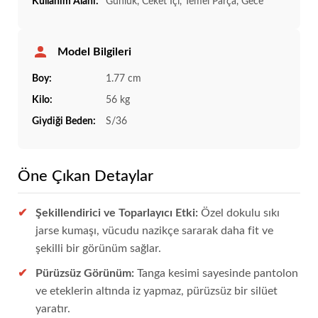
Kullanım Alanı:
Günlük, Ceket İçi, Temel Parça, Gece
Model Bilgileri
Boy:
1.77 cm
Kilo:
56 kg
Giydiği Beden:
S/36
Öne Çıkan Detaylar
Şekillendirici ve Toparlayıcı Etki:
Özel dokulu sıkı
jarse kumaşı, vücudu nazikçe sararak daha fit ve
şekilli bir görünüm sağlar.
Pürüzsüz Görünüm:
Tanga kesimi sayesinde pantolon
ve eteklerin altında iz yapmaz, pürüzsüz bir silüet
yaratır.