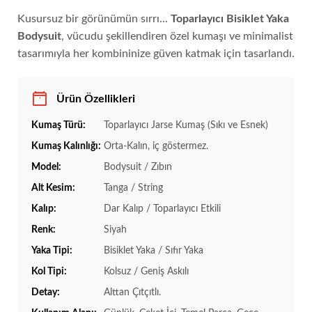
Kusursuz bir görünümün sırrı...
Toparlayıcı Bisiklet Yaka
Bodysuit
, vücudu şekillendiren özel kumaşı ve minimalist
tasarımıyla her kombininize güven katmak için tasarlandı.
Ürün Özellikleri
Kumaş Türü:
Toparlayıcı Jarse Kumaş (Sıkı ve Esnek)
Kumaş Kalınlığı:
Orta-Kalın, iç göstermez.
Model:
Bodysuit / Zıbın
Alt Kesim:
Tanga / String
Kalıp:
Dar Kalıp / Toparlayıcı Etkili
Renk:
Siyah
Yaka Tipi:
Bisiklet Yaka / Sıfır Yaka
Kol Tipi:
Kolsuz / Geniş Askılı
Detay:
Alttan Çıtçıtlı.