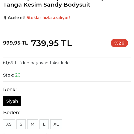
Tanga Kesim Sandy Bodysuit
Popüler seçim!
Gardırobunuz için harika bir tercih.
Acele et!
Stoklar hızla azalıyor!
Popüler seçim!
Gardırobunuz için harika bir tercih.
739,95 TL
999,95 TL
%26
61,66 TL 'den başlayan taksitlerle
Stok:
20+
Renk:
Siyah
Beden:
XS
S
M
L
XL