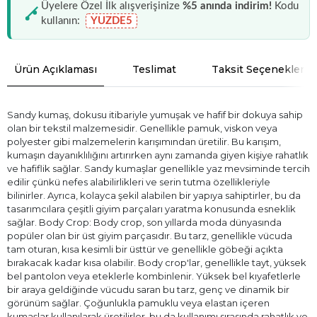
Üyelere Özel İlk alışverişinize
%5 anında indirim!
Kodu
kullanın:
YUZDE5
Ürün Açıklaması
Teslimat
Taksit Seçenekleri
Sandy kumaş, dokusu itibariyle yumuşak ve hafif bir dokuya sahip
olan bir tekstil malzemesidir. Genellikle pamuk, viskon veya
polyester gibi malzemelerin karışımından üretilir. Bu karışım,
kumaşın dayanıklılığını artırırken aynı zamanda giyen kişiye rahatlık
ve hafiflik sağlar. Sandy kumaşlar genellikle yaz mevsiminde tercih
edilir çünkü nefes alabilirlikleri ve serin tutma özellikleriyle
bilinirler. Ayrıca, kolayca şekil alabilen bir yapıya sahiptirler, bu da
tasarımcılara çeşitli giyim parçaları yaratma konusunda esneklik
sağlar. Body Crop: Body crop, son yıllarda moda dünyasında
popüler olan bir üst giyim parçasıdır. Bu tarz, genellikle vücuda
tam oturan, kısa kesimli bir üsttür ve genellikle göbeği açıkta
bırakacak kadar kısa olabilir. Body crop'lar, genellikle tayt, yüksek
bel pantolon veya eteklerle kombinlenir. Yüksek bel kıyafetlerle
bir araya geldiğinde vücudu saran bu tarz, genç ve dinamik bir
görünüm sağlar. Çoğunlukla pamuklu veya elastan içeren
kumaşlar kullanılarak üretilirler, bu da kullanımı sırasında rahatlık ve