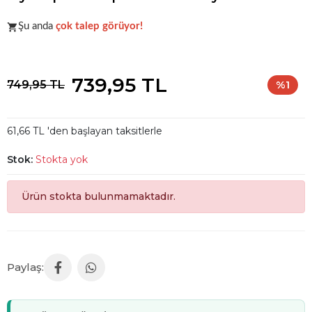
Şu anda
çok talep görüyor!
Popüler seçim!
Gardırobunuz için harika bir tercih.
739,95 TL
749,95 TL
%1
61,66 TL 'den başlayan taksitlerle
Stok:
Stokta yok
Ürün stokta bulunmamaktadır.