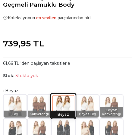
Geçmeli Pamuklu Body
Popüler seçim!
Gardırobunuz için harika bir tercih.
Koleksiyonun
en sevilen
parçalarından biri.
Popüler seçim!
Gardırobunuz için harika bir tercih.
739,95 TL
61,66 TL 'den başlayan taksitlerle
Stok:
Stokta yok
: Beyaz
Beyaz
Bej
Kahverengi
Beyaz Bej
Kahverengi
Beyaz