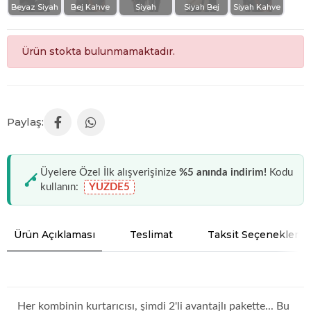
Beyaz Siyah
Bej Kahve
Siyah
Siyah Bej
Siyah Kahve
Ürün stokta bulunmamaktadır.
Üyelere Özel İlk alışverişinize
%5 anında indirim!
Kodu
kullanın:
YUZDE5
Ürün Açıklaması
Teslimat
Taksit Seçenekleri
Her kombinin kurtarıcısı, şimdi 2'li avantajlı pakette... Bu