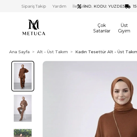
İND. KODU: YUZDE5
1
Sipariş Takip
Yardım
İletişim
Çok
Üst
Satanlar
Giyim
Ana Sayfa
Alt - Üst Takım
Kadın Tesettür Alt - Üst Takı