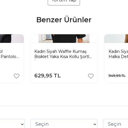
Benzer Ürünler
ol
Kadın Siyah Waffle Kumaş
Kadın Si
k Pantolon
Bisiklet Yaka Kısa Kollu Şortlu
Halka Detay
İkili Takım
Takım
629,95 TL
949,95 TL