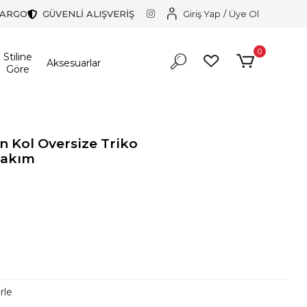
KARGO
GÜVENLİ ALIŞVERİŞ
Giriş Yap
/
Üye Ol
0
Stiline
Aksesuarlar
Göre
n Kol Oversize Triko
 Takım
r!
r!
rle