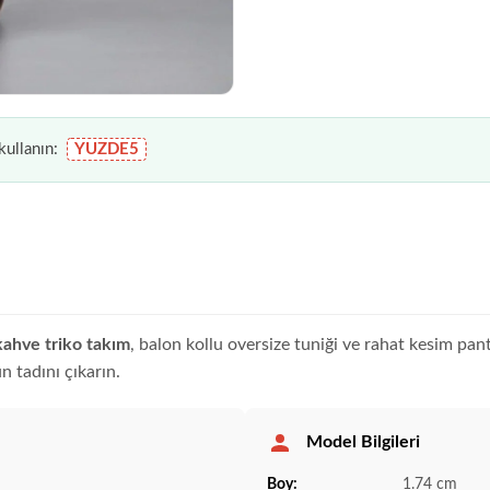
ullanın:
YUZDE5
kahve triko takım
, balon kollu oversize tuniği ve rahat kesim pa
 tadını çıkarın.
Model Bilgileri
Boy:
1.74 cm