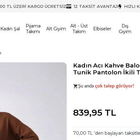
500 TL ÜZERİ KARGO ÜCRETSİZ
12 TAKSİT AVANTAJI
HIZLI 
Pijama
Alt - Üst
Dış
Kadın Şal
Alt Giyim
Elbiseler
Takımı
Takım
Giyim
m
Kadın Acı Kahve Balo
Tunik Pantolon İkili
Acele et!
Stoklar hızla azalıyo
Şu anda
çok talep görüyor!
Acele et!
Stoklar hızla azalıyo
839,95 TL
70,00 TL 'den başlayan taksitle