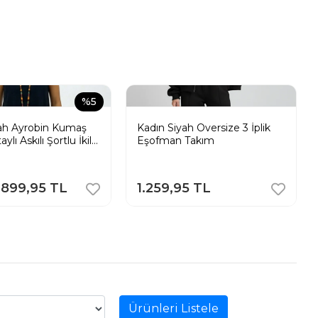
%5
yah Ayrobin Kumaş
Kadın Siyah Oversize 3 İplik
lı Askılı Şortlu İkili
Eşofman Takım
899,95 TL
1.259,95 TL
Ürünleri Listele