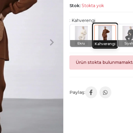
Stok:
Stokta yok
: Kahverengi
Ekru
Siya
Kahverengi
Ürün stokta bulunmamakta