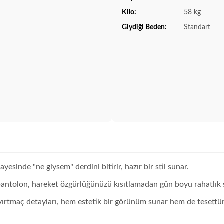
Kilo:
58 kg
Giydiği Beden:
Standart
inde "ne giysem" derdini bitirir, hazır bir stil sunar.
e pantolon, hareket özgürlüğünüzü kısıtlamadan gün boyu rahatlık 
yırtmaç detayları, hem estetik bir görünüm sunar hem de tesettü