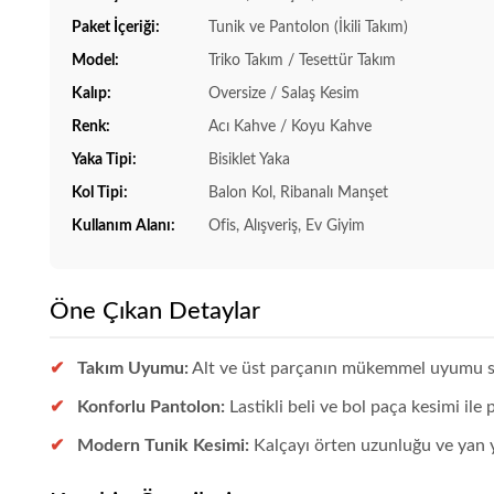
Paket İçeriği:
Tunik ve Pantolon (İkili Takım)
Model:
Triko Takım / Tesettür Takım
Kalıp:
Oversize / Salaş Kesim
Renk:
Acı Kahve / Koyu Kahve
Yaka Tipi:
Bisiklet Yaka
Kol Tipi:
Balon Kol, Ribanalı Manşet
Kullanım Alanı:
Ofis, Alışveriş, Ev Giyim
Öne Çıkan Detaylar
Takım Uyumu:
Alt ve üst parçanın mükemmel uyumu sayes
Konforlu Pantolon:
Lastikli beli ve bol paça kesimi il
Modern Tunik Kesimi:
Kalçayı örten uzunluğu ve yan 