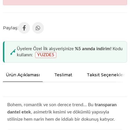
Üyelere Özel İlk alışverişinize
%5 anında indirim!
Kodu
kullanın:
YUZDE5
Ürün Açıklaması
Teslimat
Taksit Seçenekleri
Bohem, romantik ve son derece trend... Bu
transparan
dantel etek
, asimetrik kesimi ve dökümlü yapısıyla
stilinize hem narin hem de iddialı bir dokunuş katıyor.