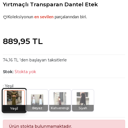
Yırtmaçlı Transparan Dantel Etek
Acele et!
Stoklar hızla azalıyor!
Koleksiyonun
en sevilen
parçalarından biri.
Acele et!
Stoklar hızla azalıyor!
889,95 TL
74,16 TL 'den başlayan taksitlerle
Stok:
Stokta yok
: Yeşil
Beyaz
Kahverengi
Siyah
Yeşil
Ürün stokta bulunmamaktadır.