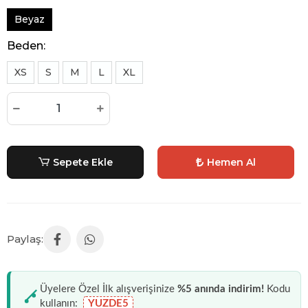
Beyaz
Beden:
XS
S
M
L
XL
Sepete Ekle
Hemen Al
Üyelere Özel İlk alışverişinize
%5 anında indirim!
Kodu
kullanın:
YUZDE5