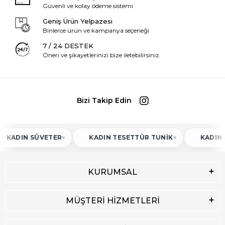
Güvenli ve kolay ödeme sistemi
Geniş Ürün Yelpazesi
Binlerce ürün ve kampanya seçeneği
7 / 24 DESTEK
Öneri ve şikayetlerinizi bize iletebilirsiniz.
Bizi Takip Edin
IN SÜVETER
KADIN TESETTÜR TUNIK
KADIN ATLET
KURUMSAL
MÜŞTERİ HİZMETLERİ