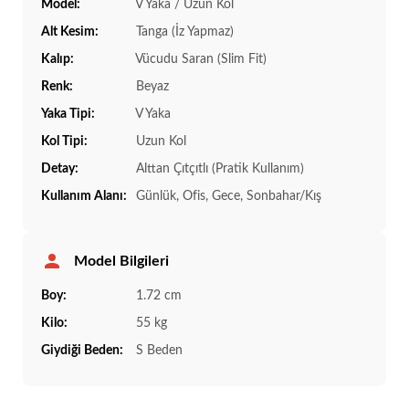
Model:
V Yaka / Uzun Kol
Alt Kesim:
Tanga (İz Yapmaz)
Kalıp:
Vücudu Saran (Slim Fit)
Renk:
Beyaz
Yaka Tipi:
V Yaka
Kol Tipi:
Uzun Kol
Detay:
Alttan Çıtçıtlı (Pratik Kullanım)
Kullanım Alanı:
Günlük, Ofis, Gece, Sonbahar/Kış
Model Bilgileri
Boy:
1.72 cm
Kilo:
55 kg
Giydiği Beden:
S Beden