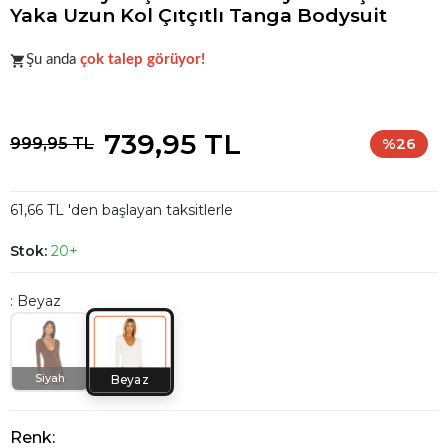
Yaka Uzun Kol Çıtçıtlı Tanga Bodysuit
Koleksiyonun
en sevilen
parçalarından biri.
Şu anda
çok talep görüyor!
Koleksiyonun
en sevilen
parçalarından biri.
739,95 TL
999,95 TL
%26
61,66 TL 'den başlayan taksitlerle
Stok:
20+
: Beyaz
Siyah
Beyaz
Renk: