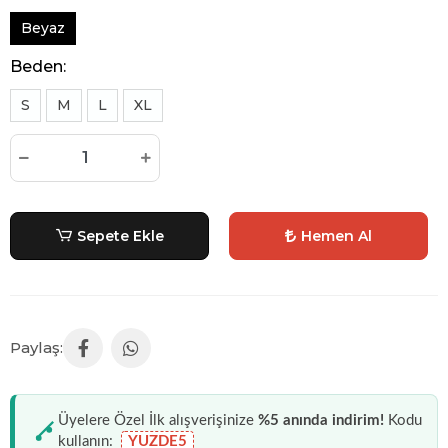
Beyaz
Beden:
S
M
L
XL
Sepete Ekle
Hemen Al
Üyelere Özel İlk alışverişinize
%5 anında indirim!
Kodu
kullanın:
YUZDE5