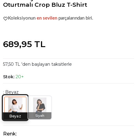
Oturtmalı Crop Bluz T-Shirt
Şu anda
çok talep görüyor!
Koleksiyonun
en sevilen
parçalarından biri.
Şu anda
çok talep görüyor!
689,95 TL
57,50 TL 'den başlayan taksitlerle
Stok:
20+
: Beyaz
Siyah
Beyaz
Renk: