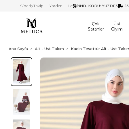
İND. KODU: YUZDE5
1
Sipariş Takip
Yardım
İletişim
Çok
Üst
Satanlar
Giyim
Ana Sayfa
Alt - Üst Takım
Kadın Tesettür Alt - Üst Takı