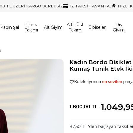
500 TL ÜZERİ KARGO ÜCRETSİZ
12 TAKSİT AVANTAJI
HIZLI 
Pijama
Alt - Üst
Dış
Kadın Şal
Alt Giyim
Elbiseler
Takımı
Takım
Giyim
m
Kadın Bordo Bisikle
Kumaş Tunik Etek İki
Acele et!
Stoklar hızla azalıyo
Koleksiyonun
en sevilen
parça
Acele et!
Stoklar hızla azalıyo
1.049,9
1.800,00 TL
87,50 TL 'den başlayan taksitle