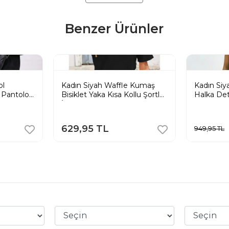
Benzer Ürünler
ol
Kadın Siyah Waffle Kumaş
Kadın Si
k Pantolon
Bisiklet Yaka Kısa Kollu Şortlu
Halka Detay
İkili Takım
Takım
629,95 TL
949,95 TL