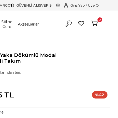
KARGO
GÜVENLİ ALIŞVERİŞ
Giriş Yap
/
Üye Ol
0
Stiline
Aksesuarlar
Göre
t Yaka Dökümlü Modal
li Takım
r!
larından biri.
r!
5 TL
%42
rle