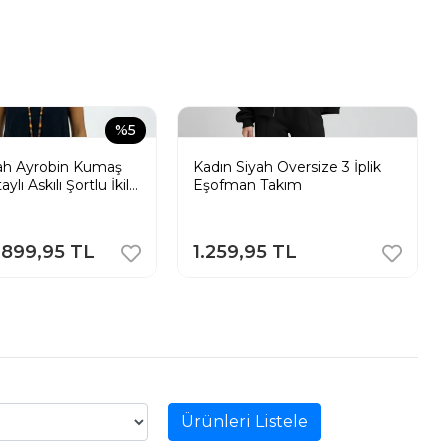
%5
yah Ayrobin Kumaş
Kadın Siyah Oversize 3 İplik
lı Askılı Şortlu İkili
Eşofman Takım
899,95 TL
1.259,95 TL
Ürünleri Listele