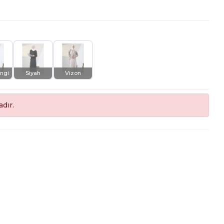
ngi
Siyah
Vizon
dır.