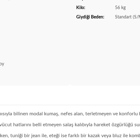
Kilo:
56 kg
Giydiği Beden:
Standart (S/
Boy
sıyla bilinen modal kumaş, nefes alan, terletmeyen ve konforlu b
ücut hatlarını belli etmeyen salaş kalıbıyla hareket özgürlüğü sun
ken, tuniği bir jean ile, eteği ise farklı bir kazak veya bluz ile 