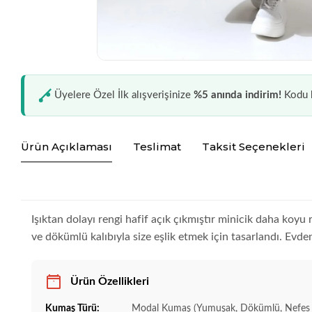
Üyelere Özel İlk alışverişinize
%5 anında indirim!
Kodu k
Ürün Açıklaması
Teslimat
Taksit Seçenekleri
Işıktan dolayı rengi hafif açık çıkmıştır minicik daha koy
ve dökümlü kalıbıyla size eşlik etmek için tasarlandı. Evden
Ürün Özellikleri
Kumaş Türü:
Modal Kumaş (Yumuşak, Dökümlü, Nefes 