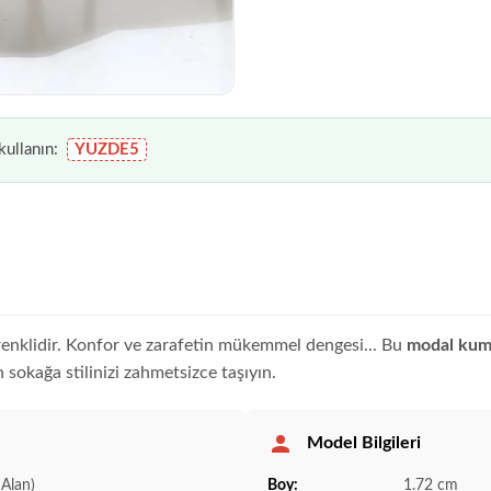
ullanın:
YUZDE5
u renklidir. Konfor ve zarafetin mükemmel dengesi... Bu
modal kuma
 sokağa stilinizi zahmetsizce taşıyın.
Model Bilgileri
Alan)
Boy:
1.72 cm