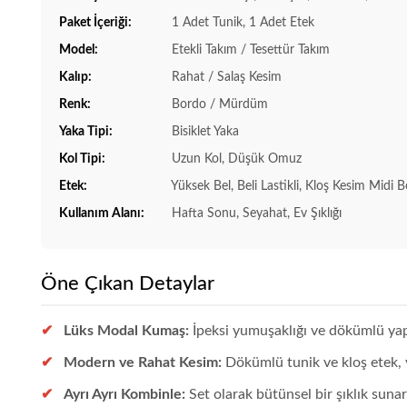
Paket İçeriği:
1 Adet Tunik, 1 Adet Etek
Model:
Etekli Takım / Tesettür Takım
Kalıp:
Rahat / Salaş Kesim
Renk:
Bordo / Mürdüm
Yaka Tipi:
Bisiklet Yaka
Kol Tipi:
Uzun Kol, Düşük Omuz
Etek:
Yüksek Bel, Beli Lastikli, Kloş Kesim Midi 
Kullanım Alanı:
Hafta Sonu, Seyahat, Ev Şıklığı
Öne Çıkan Detaylar
Lüks Modal Kumaş:
İpeksi yumuşaklığı ve dökümlü yapı
Modern ve Rahat Kesim:
Dökümlü tunik ve kloş etek, v
Ayrı Ayrı Kombinle:
Set olarak bütünsel bir şıklık sunar