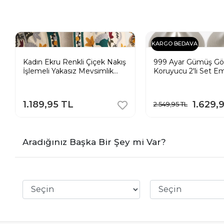
KARGO BEDAVA
Kadın Ekru Renkli Çiçek Nakış
999 Ayar Gümüş Gö
İşlemeli Yakasız Mevsimlik
Koruyucu 2'li Set E
Denim Pinterest Ceket
Kabı Silver Nursing 
Hamile ve Emziren 
İçin
1.189,95 TL
1.629,
2.549,95 TL
Aradığınız Başka Bir Şey mi Var?