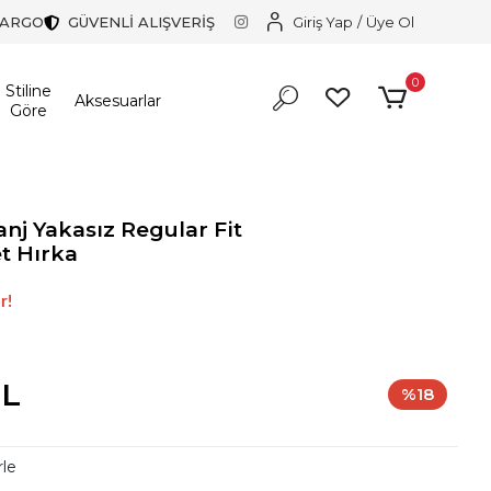
KARGO
GÜVENLİ ALIŞVERİŞ
Giriş Yap
/
Üye Ol
0
Stiline
Aksesuarlar
Göre
anj Yakasız Regular Fit
t Hırka
larından biri.
r!
larından biri.
TL
%18
rle