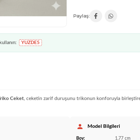
ullanın:
YUZDE5
riko Ceket
, ceketin zarif duruşunu trikonun konforuyla birleşti
Model Bilgileri
Boy:
1.77 cm