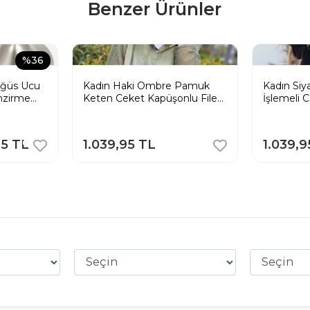
Benzer Ürünler
%36
ğüs Ucu
Kadın Haki Ombre Pamuk
Kadın Siy
mzirme
Keten Ceket Kapüşonlu File
İşlemeli 
Cups
Detaylı Gömlek
Pamuk Ke
Anneler
95 TL
1.039,95 TL
1.039,9