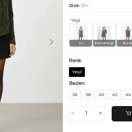
Stok:
20+
: Yeşil
Gri
Kahverengi
Bord
Renk:
Yeşil
Beden:
36
38
40
42
44