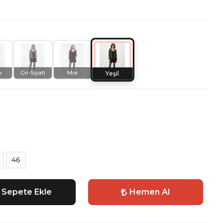
o
Gri-Siyah
Mor
Yeşil
46
Sepete Ekle
Hemen Al