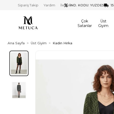
İND. KODU: YUZDE5
1
Sipariş Takip
Yardım
İletişim
Çok
Üst
Satanlar
Giyim
Ana Sayfa
Üst Giyim
Kadın Hırka