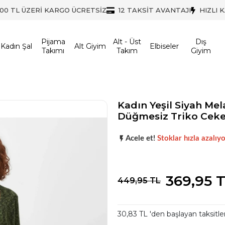
500 TL ÜZERİ KARGO ÜCRETSİZ
12 TAKSİT AVANTAJI
HIZLI 
Pijama
Alt - Üst
Dış
Kadın Şal
Alt Giyim
Elbiseler
Takımı
Takım
Giyim
Kadın Yeşil Siyah Mel
Düğmesiz Triko Ceke
Koleksiyonun
en sevilen
parça
Acele et!
Stoklar hızla azalıyo
Koleksiyonun
en sevilen
parça
369,95 
449,95 TL
30,83 TL 'den başlayan taksitle