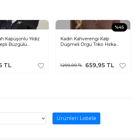
%45
ah Kapüşonlu Yıldız
Kadın Kahverengi Kalp
Cepli Büzgülü
Düğmeli Örgü Triko Hırka
ten Gömlek Ceket
Kısa Kollu V Yaka Pinterest
5 TL
659,95 TL
1.200,00 TL
Ürünleri Listele