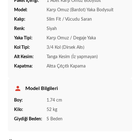
Paket İçeriği:
1 Adet Karşı Omuz Bodysuit
Model:
Karşı Omuz (Bardot) Yaka Bodysuit
Kalıp:
Slim Fit / Vücudu Saran
Renk:
Siyah
Yaka Tipi:
Karşı Omuz / Degaje Yaka
Kol Tipi:
3/4 Kol (Dirsek Altı)
Alt Kesim:
Tanga Kesim (İz yapmayan)
Kapatma:
Altta Çıtçıtlı Kapama
Model Bilgileri
Boy:
1.74 cm
Kilo:
52 kg
Giydiği Beden:
S Beden