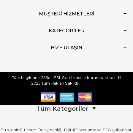
MÜŞTERİ HİZMETLERİ
KATEGORİLER
BİZE ULAŞIN
Tüm bilgileriniz 256bit SSL Sertifikası ile korunmaktadır.
©
2025
Tüm Hakları Saklıdır.
Tüm Kategoriler
▼
Bu sitenin
E-ticaret Danışmanlığı
,
Dijital Pazarlama
ve
SEO
çalışmaları
Üst Giyim
Üst Giyim (Devamı)