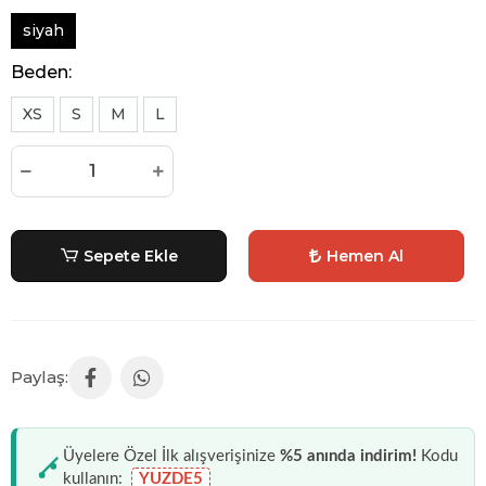
siyah
Beden:
XS
S
M
L
Sepete Ekle
Hemen Al
Üyelere Özel İlk alışverişinize
%5 anında indirim!
Kodu
kullanın:
YUZDE5