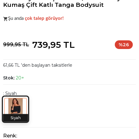
Kumaş Çift Katlı Tanga Bodysuit
Popüler seçim!
Gardırobunuz için harika bir tercih.
Şu anda
çok talep görüyor!
Popüler seçim!
Gardırobunuz için harika bir tercih.
739,95 TL
999,95 TL
%26
61,66 TL 'den başlayan taksitlerle
Stok:
20+
: Siyah
Siyah
Renk: