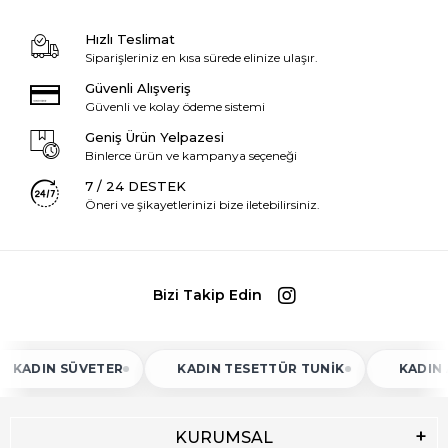
Hızlı Teslimat
Siparişleriniz en kısa sürede elinize ulaşır.
Güvenli Alışveriş
Güvenli ve kolay ödeme sistemi
Geniş Ürün Yelpazesi
Binlerce ürün ve kampanya seçeneği
7 / 24 DESTEK
Öneri ve şikayetlerinizi bize iletebilirsiniz.
Bizi Takip Edin
N SÜVETER
KADIN TESETTÜR TUNIK
KADIN ATLET
KURUMSAL