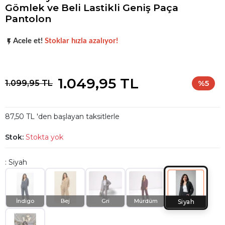
Gömlek ve Beli Lastikli Geniş Paça
Pantolon
Popüler seçim!
Gardırobunuz için harika bir tercih.
Acele et!
Stoklar hızla azalıyor!
Popüler seçim!
Gardırobunuz için harika bir tercih.
1.049,95 TL
1.099,95 TL
%5
87,50 TL 'den başlayan taksitlerle
Stok:
Stokta yok
: Siyah
İndigo
Bej
Gri
Mürdüm
Siyah