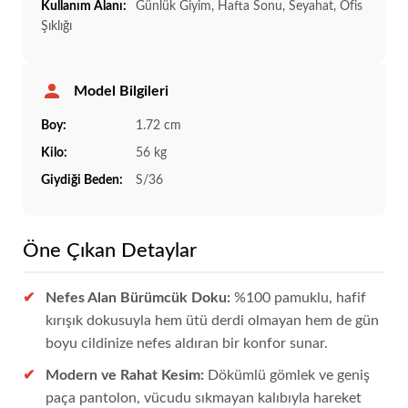
Kullanım Alanı:
Günlük Giyim, Hafta Sonu, Seyahat, Ofis
Şıklığı
Model Bilgileri
Boy:
1.72 cm
Kilo:
56 kg
Giydiği Beden:
S/36
Öne Çıkan Detaylar
Nefes Alan Bürümcük Doku:
%100 pamuklu, hafif
kırışık dokusuyla hem ütü derdi olmayan hem de gün
boyu cildinize nefes aldıran bir konfor sunar.
Modern ve Rahat Kesim:
Dökümlü gömlek ve geniş
paça pantolon, vücudu sıkmayan kalıbıyla hareket