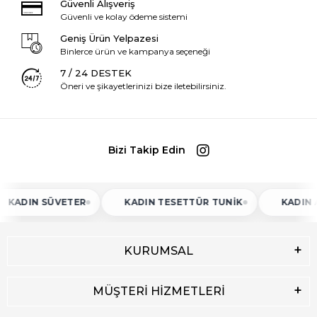
Güvenli Alışveriş
Güvenli ve kolay ödeme sistemi
Geniş Ürün Yelpazesi
Binlerce ürün ve kampanya seçeneği
7 / 24 DESTEK
Öneri ve şikayetlerinizi bize iletebilirsiniz.
Bizi Takip Edin
N SÜVETER
KADIN TESETTÜR TUNIK
KADIN ATLET
KURUMSAL
MÜŞTERİ HİZMETLERİ