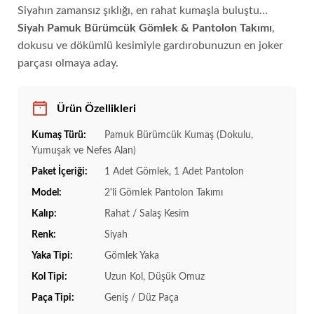
Siyahın zamansız şıklığı, en rahat kumaşla buluştu...
Siyah Pamuk Bürümcük Gömlek & Pantolon Takımı
,
dokusu ve dökümlü kesimiyle gardırobunuzun en joker
parçası olmaya aday.
Ürün Özellikleri
Kumaş Türü:
Pamuk Bürümcük Kumaş (Dokulu,
Yumuşak ve Nefes Alan)
Paket İçeriği:
1 Adet Gömlek, 1 Adet Pantolon
Model:
2'li Gömlek Pantolon Takımı
Kalıp:
Rahat / Salaş Kesim
Renk:
Siyah
Yaka Tipi:
Gömlek Yaka
Kol Tipi:
Uzun Kol, Düşük Omuz
Paça Tipi:
Geniş / Düz Paça