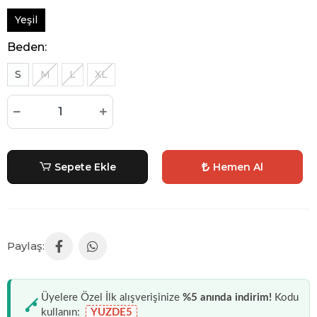
Yeşil
Beden:
S
M
L
XL
Sepete Ekle
Hemen Al
Üyelere Özel İlk alışverişinize
%5 anında indirim!
Kodu
kullanın:
YUZDE5