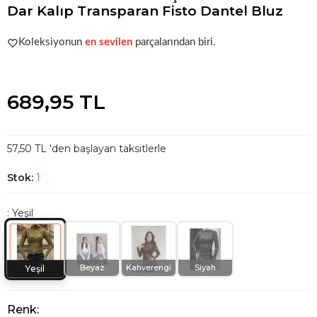
Dar Kalıp Transparan Fisto Dantel Bluz
Acele et!
Stoklar hızla azalıyor!
Koleksiyonun
en sevilen
parçalarından biri.
Acele et!
Stoklar hızla azalıyor!
689,95 TL
57,50 TL 'den başlayan taksitlerle
Stok:
1
: Yeşil
Beyaz
Kahverengi
Siyah
Yeşil
Renk: