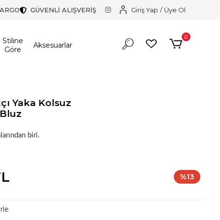
KARGO
GÜVENLİ ALIŞVERİŞ
Giriş Yap
/
Üye Ol
0
Stiline
Aksesuarlar
Göre
kçı Yaka Kolsuz
Bluz
in harika bir tercih.
larından biri.
in harika bir tercih.
TL
%13
rle