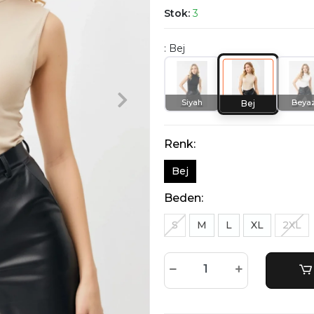
Stok:
3
: Bej
Siyah
Beya
Bej
Renk:
Bej
Beden:
S
M
L
XL
2XL