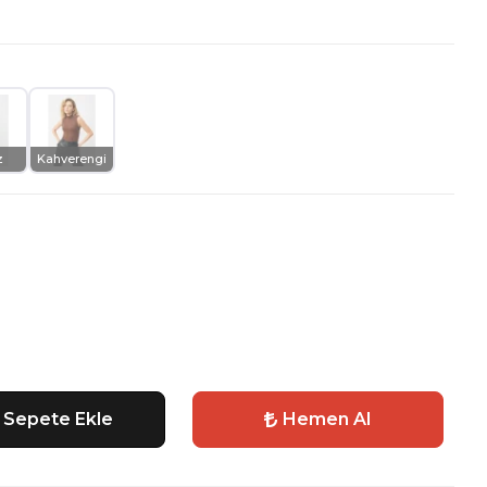
z
Kahverengi
Sepete Ekle
Hemen Al