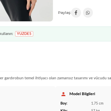
ullanın:
YUZDE5
her gardırobun temel ihtiyacı olan zamansız tasarımı ve vücudu saran
Model Bilgileri
Boy:
1.75 cm
Kilo:
57 kg