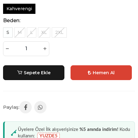
Kahverengi
Beden:
S
M
L
XL
2XL
Sepete Ekle
Hemen Al
Üyelere Özel İlk alışverişinize
%5 anında indirim!
Kodu
kullanın:
YUZDE5