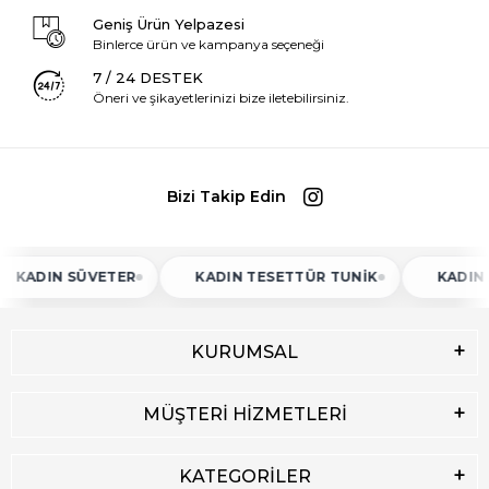
Geniş Ürün Yelpazesi
Binlerce ürün ve kampanya seçeneği
7 / 24 DESTEK
Öneri ve şikayetlerinizi bize iletebilirsiniz.
Bizi Takip Edin
N SÜVETER
KADIN TESETTÜR TUNIK
KADIN ATLET
KURUMSAL
MÜŞTERİ HİZMETLERİ
KATEGORİLER