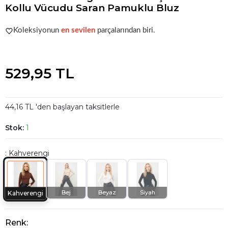
Kollu Vücudu Saran Pamuklu Bluz
Acele et!
Stoklar hızla azalıyor!
Koleksiyonun
en sevilen
parçalarından biri.
Acele et!
Stoklar hızla azalıyor!
529,95 TL
44,16 TL 'den başlayan taksitlerle
Stok:
1
: Kahverengi
Bej
Beyaz
Siyah
Kahverengi
Renk: