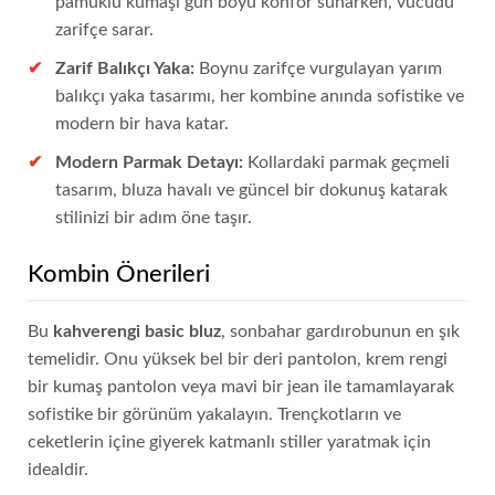
pamuklu kumaşı gün boyu konfor sunarken, vücudu
zarifçe sarar.
Zarif Balıkçı Yaka:
Boynu zarifçe vurgulayan yarım
balıkçı yaka tasarımı, her kombine anında sofistike ve
modern bir hava katar.
Modern Parmak Detayı:
Kollardaki parmak geçmeli
tasarım, bluza havalı ve güncel bir dokunuş katarak
stilinizi bir adım öne taşır.
Kombin Önerileri
Bu
kahverengi basic bluz
, sonbahar gardırobunun en şık
temelidir. Onu yüksek bel bir deri pantolon, krem rengi
bir kumaş pantolon veya mavi bir jean ile tamamlayarak
sofistike bir görünüm yakalayın. Trençkotların ve
ceketlerin içine giyerek katmanlı stiller yaratmak için
idealdir.