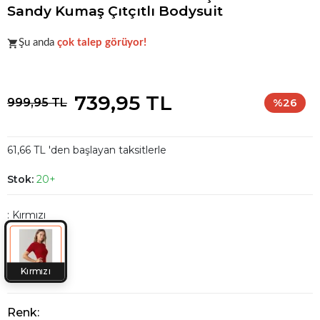
Sandy Kumaş Çıtçıtlı Bodysuit
Acele et!
Stoklar hızla azalıyor!
Şu anda
çok talep görüyor!
Acele et!
Stoklar hızla azalıyor!
739,95 TL
999,95 TL
%26
61,66 TL 'den başlayan taksitlerle
Stok:
20+
: Kırmızı
Kırmızı
Renk: