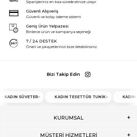
Siparişleriniz en kısa sürede elinize ulaşır.
Güvenli Alışveriş
Güvenli ve kolay ödeme sistemi
Geniş Ürün Yelpazesi
Binlerce ürün ve kampanya seçeneği
7 / 24 DESTEK
Öneri ve şikayetlerinizi bize iletebilirsiniz.
Bizi Takip Edin
IN SÜVETER
KADIN TESETTÜR TUNIK
KADIN ATLET
KURUMSAL
MÜŞTERİ HİZMETLERİ