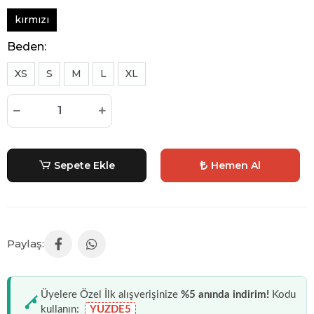
kırmızı
Beden:
XS
S
M
L
XL
Sepete Ekle
Hemen Al
Üyelere Özel İlk alışverişinize
%5 anında indirim!
Kodu
kullanın:
YUZDE5