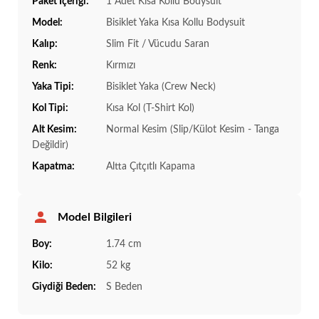
Paket İçeriği:
1 Adet Kısa Kollu Bodysuit
Model:
Bisiklet Yaka Kısa Kollu Bodysuit
Kalıp:
Slim Fit / Vücudu Saran
Renk:
Kırmızı
Yaka Tipi:
Bisiklet Yaka (Crew Neck)
Kol Tipi:
Kısa Kol (T-Shirt Kol)
Alt Kesim:
Normal Kesim (Slip/Külot Kesim - Tanga
Değildir)
Kapatma:
Altta Çıtçıtlı Kapama
Model Bilgileri
Boy:
1.74 cm
Kilo:
52 kg
Giydiği Beden:
S Beden