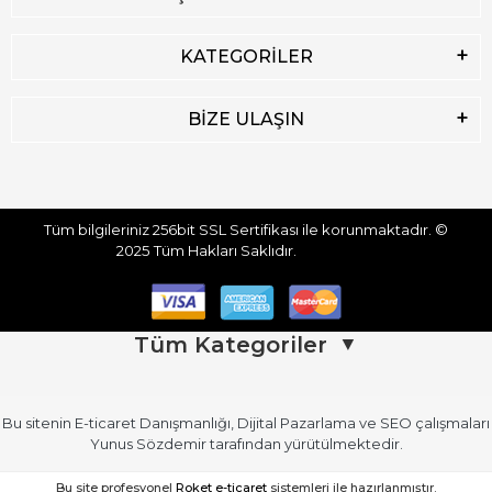
KATEGORİLER
BİZE ULAŞIN
Tüm bilgileriniz 256bit SSL Sertifikası ile korunmaktadır.
©
2025
Tüm Hakları Saklıdır.
Tüm Kategoriler
▼
Bu sitenin
E-ticaret Danışmanlığı
,
Dijital Pazarlama
ve
SEO
çalışmaları
Üst Giyim
Üst Giyim (Devamı)
Yunus Sözdemir
tarafından yürütülmektedir.
Kadın Atlet
Kadın Gömlek
Bu site profesyonel
Roket e-ticaret
sistemleri ile hazırlanmıştır.