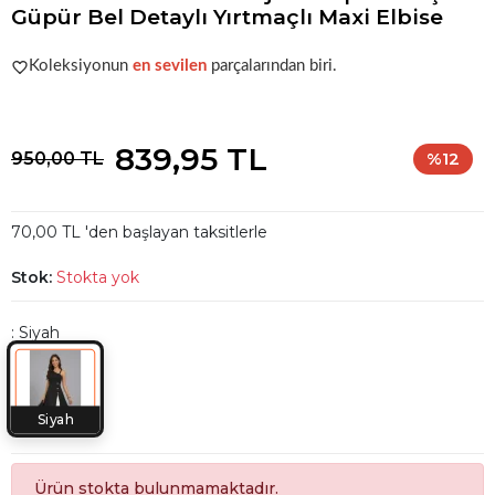
Güpür Bel Detaylı Yırtmaçlı Maxi Elbise
Acele et!
Stoklar hızla azalıyor!
Koleksiyonun
en sevilen
parçalarından biri.
Acele et!
Stoklar hızla azalıyor!
839,95 TL
950,00 TL
%12
70,00 TL 'den başlayan taksitlerle
Stok:
Stokta yok
: Siyah
Siyah
Ürün stokta bulunmamaktadır.