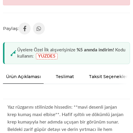
Üyelere Özel İlk alışverişinize
%5 anında indirim!
Kodu
kullanın:
YUZDE5
Ürün Açıklaması
Teslimat
Taksit Seçenekleri
Yaz rüzgarını stilinizde hissedin: **mavi desenli janjan
krep kumaş maxi elbise**. Hafif ışıltılı ve dökümlü janjan
krep kumaşıyla her adımda uçuşan bir görünüm sunar.
Beldeki zarif güpür detayı ve derin yırtmacı ile hem