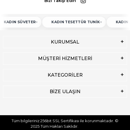
Bizi Takip Edin
N SÜVETER
KADIN TESETTÜR TUNIK
KADIN ATLET
KURUMSAL
MÜŞTERİ HİZMETLERİ
KATEGORİLER
BİZE ULAŞIN
Tüm bilgileriniz 256bit SSL Sertifikası ile korunmaktadır.
©
2025
Tüm Hakları Saklıdır.