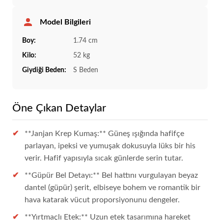
Model Bilgileri
Boy:
1.74 cm
Kilo:
52 kg
Giydiği Beden:
S Beden
Öne Çıkan Detaylar
**Janjan Krep Kumaş:** Güneş ışığında hafifçe
parlayan, ipeksi ve yumuşak dokusuyla lüks bir his
verir. Hafif yapısıyla sıcak günlerde serin tutar.
**Güpür Bel Detayı:** Bel hattını vurgulayan beyaz
dantel (güpür) şerit, elbiseye bohem ve romantik bir
hava katarak vücut proporsiyonunu dengeler.
**Yırtmaçlı Etek:** Uzun etek tasarımına hareket