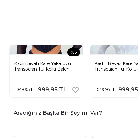
%5
Kadın Siyah Kare Yaka Uzun
Kadın Beyaz Kare Y
Transparan Tül Kollu Balenli
Transparan Tül Kollu 
Vücudu Saran Korse Crop
Vücudu Saran Korse
Bluz
Bluz
999,95 TL
999,95
1.049,95 TL
1.049,95 TL
Aradığınız Başka Bir Şey mi Var?