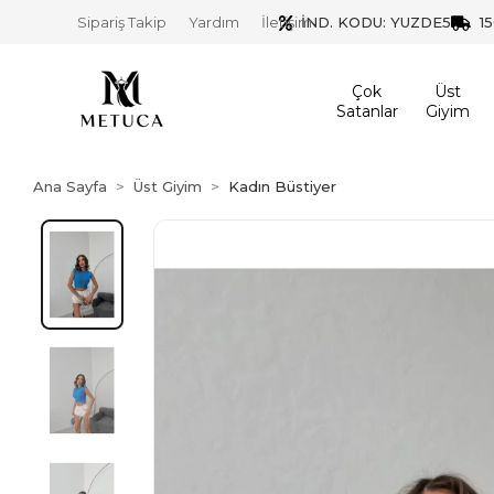
İND. KODU: YUZDE5
1
Sipariş Takip
Yardım
İletişim
Çok
Üst
Satanlar
Giyim
Ana Sayfa
Üst Giyim
Kadın Büstiyer