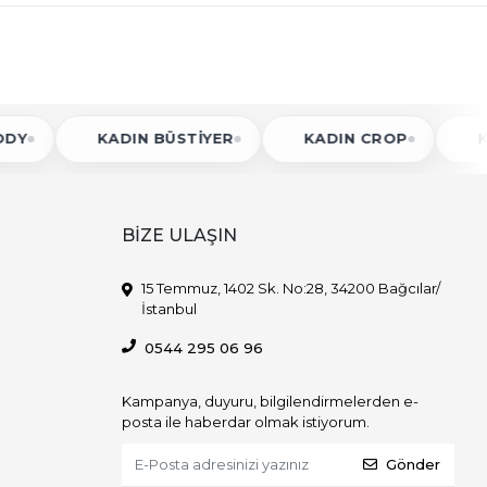
KADIN BÜSTIYER
KADIN CROP
KADIN 
BİZE ULAŞIN
15 Temmuz, 1402 Sk. No:28, 34200 Bağcılar/
İstanbul
0544 295 06 96
Kampanya, duyuru, bilgilendirmelerden e-
posta ile haberdar olmak istiyorum.
Gönder