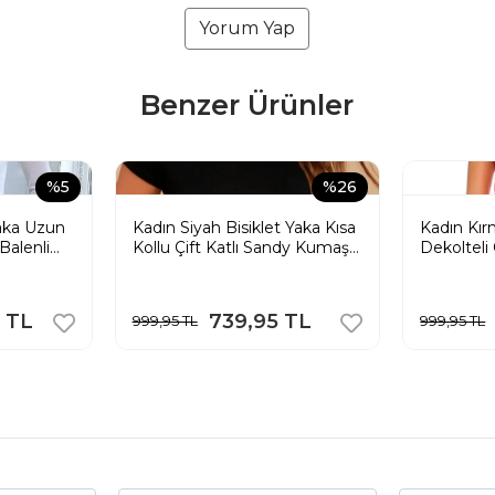
Yorum Yap
Benzer Ürünler
%5
%26
aka Uzun
Kadın Siyah Bisiklet Yaka Kısa
Kadın Kırm
Balenli
Kollu Çift Katlı Sandy Kumaş
Dekolteli 
 Crop
Crop Tişört
Kumaş Cr
 TL
739,95 TL
999,95 TL
999,95 TL