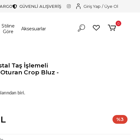
KARGO
GÜVENLİ ALIŞVERİŞ
Giriş Yap
/
Üye Ol
0
Stiline
Aksesuarlar
Göre
stal Taş İşlemeli
 Oturan Crop Bluz -
larından biri.
TL
%3