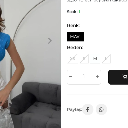
52,50 TL 'den başlayan taksitler
Stok:
1
Renk:
MAVİ
Beden:
XS
S
M
L