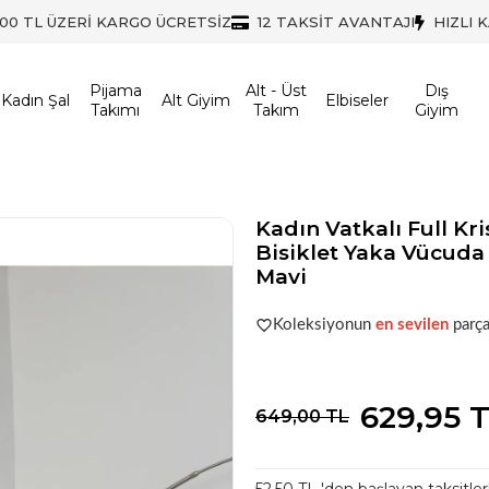
500 TL ÜZERİ KARGO ÜCRETSİZ
12 TAKSİT AVANTAJI
HIZLI 
Pijama
Alt - Üst
Dış
Kadın Şal
Alt Giyim
Elbiseler
Takımı
Takım
Giyim
Kadın Vatkalı Full Kri
Bisiklet Yaka Vücuda
Mavi
Şu anda
çok talep görüyor!
Koleksiyonun
en sevilen
parça
Şu anda
çok talep görüyor!
629,95 
649,00 TL