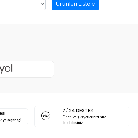
Ürünleri Listele
7 / 24 DESTEK
esi
Öneri ve şikayetlerinizi bize
anya seçeneği
iletebilirsiniz.