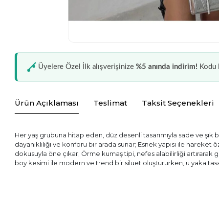
Üyelere Özel İlk alışverişinize
%5 anında indirim!
Kodu k
Ürün Açıklaması
Teslimat
Taksit Seçenekleri
Her yaş grubuna hitap eden, düz desenli tasarımıyla sade ve şık bir
dayanıklılığı ve konforu bir arada sunar; Esnek yapısı ile hareket
dokusuyla öne çıkar; Örme kumaş tipi, nefes alabilirliği artırara
boy kesimi ile modern ve trend bir siluet oluştururken, u yaka tasar