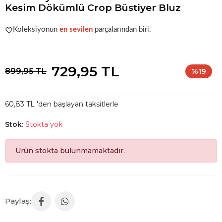
Kesim Dökümlü Crop Büstiyer Bluz
Popüler seçim!
Gardırobunuz için harika bir tercih.
Koleksiyonun
en sevilen
parçalarından biri.
Popüler seçim!
Gardırobunuz için harika bir tercih.
729,95 TL
899,95 TL
%19
60,83 TL 'den başlayan taksitlerle
Stok:
Stokta yok
Ürün stokta bulunmamaktadır.