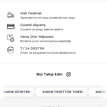
Hızlı Teslimat
Siparişleriniz en kısa sürede elinize ulaşır.
Güvenli Alışveriş
Güvenli ve kolay ödeme sistemi
Geniş Ürün Yelpazesi
Binlerce ürün ve kampanya seçeneği
7 / 24 DESTEK
Öneri ve şikayetlerinizi bize iletebilirsiniz.
Bizi Takip Edin
N SÜVETER
KADIN TESETTÜR TUNIK
KADIN ATLET