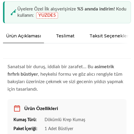
Üyelere Özel İlk alışverişinize
%5 anında indirim!
Kodu
kullanın:
YUZDE5
Ürün Açıklaması
Teslimat
Taksit Seçenekleri
Sanatsal bir duruş, iddialı bir zarafet... Bu
asimetrik
fırfırlı büstiyer
, heykelsi formu ve göz alıcı rengiyle tüm
bakışları üzerinize çekmek ve sizi gecenin yıldızı yapmak
için tasarlandı.
Ürün Özellikleri
Kumaş Türü:
Dökümlü Krep Kumaş
Paket İçeriği:
1 Adet Büstiyer