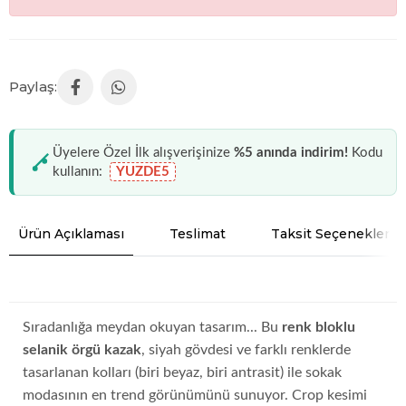
Üyelere Özel İlk alışverişinize
%5 anında indirim!
Kodu
kullanın:
YUZDE5
Ürün Açıklaması
Teslimat
Taksit Seçenekleri
Sıradanlığa meydan okuyan tasarım... Bu
renk bloklu
selanik örgü kazak
, siyah gövdesi ve farklı renklerde
tasarlanan kolları (biri beyaz, biri antrasit) ile sokak
modasının en trend görünümünü sunuyor. Crop kesimi