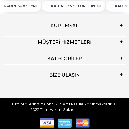
N SÜVETER
KADIN TESETTÜR TUNIK
KADIN ATLET
KURUMSAL
MÜŞTERİ HİZMETLERİ
KATEGORİLER
BİZE ULAŞIN
Tüm bilgileriniz 256bit SSL Sertifikası ile korunmaktadır.
©
2025
Tüm Hakları Saklıdır.