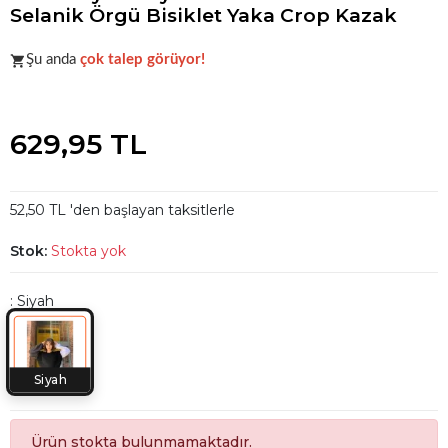
Selanik Örgü Bisiklet Yaka Crop Kazak
Acele et!
Stoklar hızla azalıyor!
Şu anda
çok talep görüyor!
Acele et!
Stoklar hızla azalıyor!
629,95 TL
52,50 TL 'den başlayan taksitlerle
Stok:
Stokta yok
: Siyah
Siyah
Ürün stokta bulunmamaktadır.